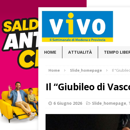
HOME
ATTUALITÀ
TEMPO LIBE
Home
Slide_homepage
Il “Giubil
Il “Giubileo di Vas
6 Giugno 2026
Slide_homepage
,