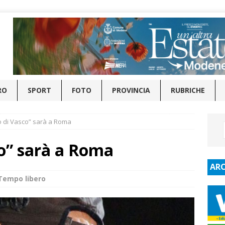
RO
SPORT
FOTO
PROVINCIA
RUBRICHE
eo di Vasco” sarà a Roma
co” sarà a Roma
ARC
Tempo libero