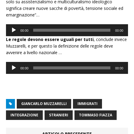
solo su assistenzialismo e multiculturalismo ideologico
significa creare nuove sacche di povertà, tensione sociale ed
emarginazione”…
Audio
00:00
00:00
Player
Le regole devono essere uguali per tutti
, conclude invece
Muzzarelli, e per questo la definizione delle regole deve
avvenire a livello nazionale …
Audio
00:00
00:00
Player
GIANCARLO MUZZARELLI
IMMIGRATI
INTEGRAZIONE
STRANIERI
TOMMASO FIAZZA
ARTICOLO PRECEDENTE