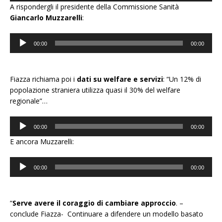
A rispondergli il presidente della Commissione Sanità
Giancarlo Muzzarelli
:
Audio
00:00
00:00
Player
Fiazza richiama poi i
dati su welfare e servizi
: “Un 12% di
popolazione straniera utilizza quasi il 30% del welfare
regionale”…
Audio
00:00
00:00
Player
E ancora Muzzarelli:
Audio
00:00
00:00
Player
“
Serve avere il coraggio di cambiare approccio
. –
conclude Fiazza- Continuare a difendere un modello basato