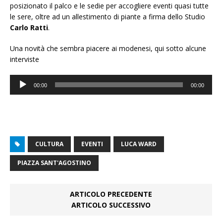
posizionato il palco e le sedie per accogliere eventi quasi tutte
le sere, oltre ad un allestimento di piante a firma dello Studio
Carlo Ratti
.
Una novità che sembra piacere ai modenesi, qui sotto alcune
interviste
Audio
00:00
00:00
Player
CULTURA
EVENTI
LUCA WARD
PIAZZA SANT'AGOSTINO
ARTICOLO PRECEDENTE
ARTICOLO SUCCESSIVO