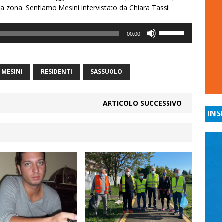
la zona. Sentiamo Mesini intervistato da Chiara Tassi:
Usa
00:00
i
tasti
freccia
 MESINI
RESIDENTI
SASSUOLO
su/giù
per
aumentare
ARTICOLO SUCCESSIVO
o
INS
diminuire
il
volume.