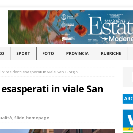
RO
SPORT
FOTO
PROVINCIA
RUBRICHE
o: residenti esasperati in viale San Giorgio
 esasperati in viale San
ARC
ualità
,
Slide_homepage