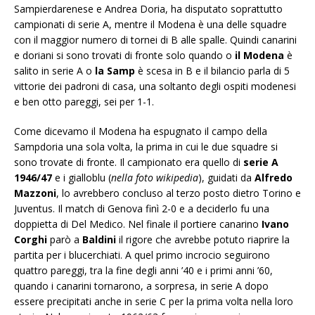
Sampierdarenese e Andrea Doria, ha disputato soprattutto
campionati di serie A, mentre il Modena è una delle squadre
con il maggior numero di tornei di B alle spalle. Quindi canarini
e doriani si sono trovati di fronte solo quando o
il Modena
è
salito in serie A o
la Samp
è scesa in B e il bilancio parla di 5
vittorie dei padroni di casa, una soltanto degli ospiti modenesi
e ben otto pareggi, sei per 1-1.
Come dicevamo il Modena ha espugnato il campo della
Sampdoria una sola volta, la prima in cui le due squadre si
sono trovate di fronte. Il campionato era quello di
serie A
1946/47
e i gialloblu (
nella foto wikipedia
), guidati da
Alfredo
Mazzoni
, lo avrebbero concluso al terzo posto dietro Torino e
Juventus. Il match di Genova finì 2-0 e a deciderlo fu una
doppietta di Del Medico. Nel finale il portiere canarino
Ivano
Corghi
parò a
Baldini
il rigore che avrebbe potuto riaprire la
partita per i blucerchiati. A quel primo incrocio seguirono
quattro pareggi, tra la fine degli anni ’40 e i primi anni ’60,
quando i canarini tornarono, a sorpresa, in serie A dopo
essere precipitati anche in serie C per la prima volta nella loro