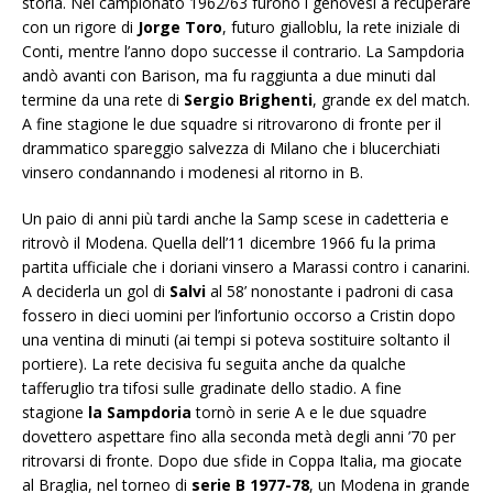
storia. Nel campionato 1962/63 furono i genovesi a recuperare
con un rigore di
Jorge Toro
, futuro gialloblu, la rete iniziale di
Conti, mentre l’anno dopo successe il contrario. La Sampdoria
andò avanti con Barison, ma fu raggiunta a due minuti dal
termine da una rete di
Sergio Brighenti
, grande ex del match.
A fine stagione le due squadre si ritrovarono di fronte per il
drammatico spareggio salvezza di Milano che i blucerchiati
vinsero condannando i modenesi al ritorno in B.
Un paio di anni più tardi anche la Samp scese in cadetteria e
ritrovò il Modena. Quella dell’11 dicembre 1966 fu la prima
partita ufficiale che i doriani vinsero a Marassi contro i canarini.
A deciderla un gol di
Salvi
al 58’ nonostante i padroni di casa
fossero in dieci uomini per l’infortunio occorso a Cristin dopo
una ventina di minuti (ai tempi si poteva sostituire soltanto il
portiere). La rete decisiva fu seguita anche da qualche
tafferuglio tra tifosi sulle gradinate dello stadio. A fine
stagione
la Sampdoria
tornò in serie A e le due squadre
dovettero aspettare fino alla seconda metà degli anni ’70 per
ritrovarsi di fronte. Dopo due sfide in Coppa Italia, ma giocate
al Braglia, nel torneo di
serie B 1977-78
, un Modena in grande