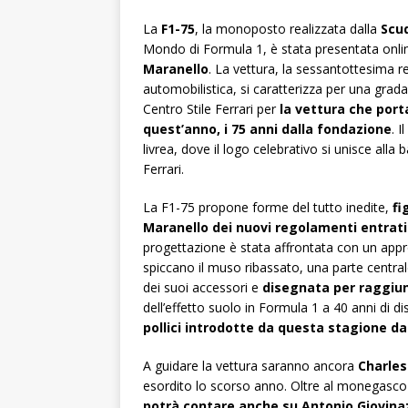
La
F1-75
, la monoposto realizzata dalla
Scud
Mondo di Formula 1, è stata presentata onli
Maranello
. La vettura, la sessantottesima 
automobilistica, si caratterizza per una gra
Centro Stile Ferrari per
la vettura che port
quest’anno, i 75 anni dalla fondazione
. 
livrea, dove il logo celebrativo si unisce all
Ferrari.
La F1-75 propone forme del tutto inedite,
fi
Maranello dei nuovi regolamenti entrati
progettazione è stata affrontata con un appr
spiccano il muso ribassato, una parte central
dei suoi accessori e
disegnata per raggiun
dell’effetto suolo in Formula 1 a 40 anni di 
pollici introdotte da questa stagione da P
A guidare la vettura saranno ancora
Charles
esordito lo scorso anno. Oltre al monegasco
potrà contare anche su Antonio Giovin