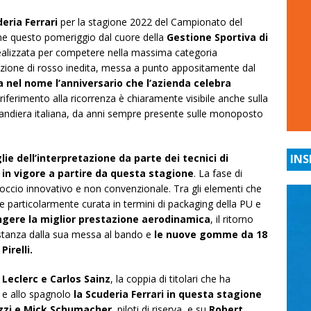
eria Ferrari
per la stagione 2022 del Campionato del
ne questo pomeriggio dal cuore della
Gestione Sportiva di
realizzata per competere nella massima categoria
dazione di rosso inedita, messa a punto appositamente dal
a nel nome l’anniversario che l’azienda celebra
Il riferimento alla ricorrenza è chiaramente visibile anche sulla
a bandiera italiana, da anni sempre presente sulle monoposto
glie dell’interpretazione da parte dei tecnici di
INS
 in vigore a partire da questa stagione
. La fase di
occio innovativo e non convenzionale. Tra gli elementi che
e particolarmente curata in termini di packaging della PU e
gere la miglior prestazione aerodinamica
, il ritorno
distanza dalla sua messa al bando e
le nuove gomme da 18
irelli.
 Leclerc e Carlos Sainz
, la coppia di titolari che ha
 e allo spagnolo
la Scuderia Ferrari in questa stagione
azzi e Mick Schumacher
, piloti di riserva, e su
Robert