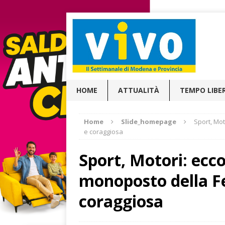
HOME
ATTUALITÀ
TEMPO LIBE
Home
Slide_homepage
Sport, Mot
e coraggiosa
Sport, Motori: ecco
monoposto della Fe
coraggiosa