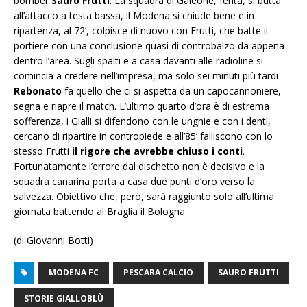
bomber
Sauro Frutti
. La squadra di Galeone, ferita, si butta
all’attacco a testa bassa, il Modena si chiude bene e in
ripartenza, al 72’, colpisce di nuovo con Frutti, che batte il
portiere con una conclusione quasi di controbalzo da appena
dentro l’area. Sugli spalti e a casa davanti alle radioline si
comincia a credere nell’impresa, ma solo sei minuti più tardi
Rebonato
fa quello che ci si aspetta da un capocannoniere,
segna e riapre il match. L’ultimo quarto d’ora è di estrema
sofferenza, i Gialli si difendono con le unghie e con i denti,
cercano di ripartire in contropiede e all’85’ falliscono con lo
stesso Frutti
il rigore che avrebbe chiuso i conti
.
Fortunatamente l’errore dal dischetto non è decisivo e la
squadra canarina porta a casa due punti d’oro verso la
salvezza. Obiettivo che, però, sarà raggiunto solo all’ultima
giornata battendo al Braglia il Bologna.
(di Giovanni Botti)
MODENA FC
PESCARA CALCIO
SAURO FRUTTI
STORIE GIALLOBLÙ