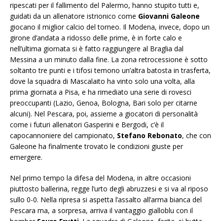
ripescati per il fallimento del Palermo, hanno stupito tutti e,
guidati da un allenatore istrionico come
Giovanni Galeone
giocano il miglior calcio del torneo. Il Modena, invece, dopo un
girone d’andata a ridosso delle prime, è in forte calo e
nell’ultima giornata si è fatto raggiungere al Braglia dal
Messina a un minuto dalla fine. La zona retrocessione è sotto
soltanto tre punti e i tifosi temono un’altra batosta in trasferta,
dove la squadra di Mascalaito ha vinto solo una volta, alla
prima giornata a Pisa, e ha rimediato una serie di rovesci
preoccupanti (Lazio, Genoa, Bologna, Bari solo per citarne
alcuni). Nel Pescara, poi, assieme a giocatori di personalità
come i futuri allenatori Gasperini e Bergodi, c’è il
capocannoniere del campionato,
Stefano Rebonato
, che con
Galeone ha finalmente trovato le condizioni giuste per
emergere.
Nel primo tempo la difesa del Modena, in altre occasioni
piuttosto ballerina, regge l’urto degli abruzzesi e si va al riposo
sullo 0-0. Nella ripresa si aspetta l’assalto all’arma bianca del
Pescara ma, a sorpresa, arriva il vantaggio gialloblu con il