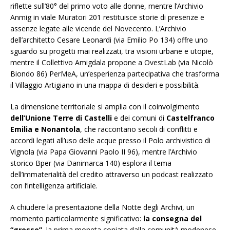
riflette sull’80° del primo voto alle donne, mentre l’Archivio
Anmig in viale Muratori 201 restituisce storie di presenze e
assenze legate alle vicende del Novecento. L’Archivio
dell’architetto Cesare Leonardi (via Emilio Po 134) offre uno
sguardo su progetti mai realizzati, tra visioni urbane e utopie,
mentre il Collettivo Amigdala propone a OvestLab (via Nicolò
Biondo 86) PerMeA, un’esperienza partecipativa che trasforma
il Villaggio Artigiano in una mappa di desideri e possibilità.
La dimensione territoriale si amplia con il coinvolgimento
dell’Unione Terre di Castelli
e dei comuni di
Castelfranco
Emilia e Nonantola
, che raccontano secoli di conflitti e
accordi legati all’uso delle acque presso il Polo archivistico di
Vignola (via Papa Giovanni Paolo II 96), mentre l’Archivio
storico Bper (via Danimarca 140) esplora il tema
dell’immaterialità del credito attraverso un podcast realizzato
con l’intelligenza artificiale.
A chiudere la presentazione della Notte degli Archivi, un
momento particolarmente significativo:
la consegna del
“grosso”
, la prima moneta coniata dalla comunità modenese