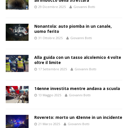
all’imbocco della Strettara
29 Dicembre 2025
Giovanni Botti
Nonantola: auto piomba in un canale,
uomo ferito
31 Ottobre 2025
Giovanni Botti
Alla guida con un tasso alcolemico 4 volte
oltre il limite
17 Settembre 2025
Giovanni Botti
14enne investita mentre andava a scuola
13 Maggio 2025
Giovanni Botti
Rovereto: morto un 43enne in un incidente
21 Marzo 2025
Giovanni Botti