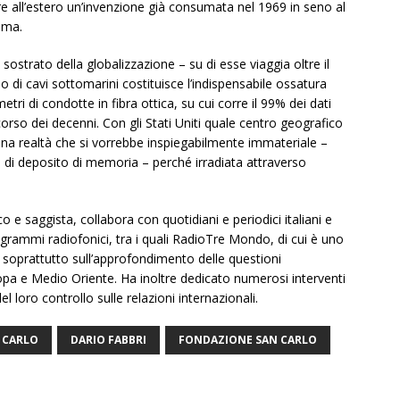
re all’estero un’invenzione già consumata nel 1969 in seno al
ima.
 sostrato della globalizzazione – su di esse viaggia oltre il
 di cavi sottomarini costituisce l’indispensabile ossatura
metri di condotte in fibra ottica, su cui corre il 99% dei dati
corso dei decenni. Con gli Stati Uniti quale centro geografico
 una realtà che si vorrebbe inspiegabilmente immateriale –
so di deposito di memoria – perché irradiata attraverso
co e saggista, collabora con quotidiani e periodici italiani e
ogrammi radiofonici, tra i quali RadioTre Mondo, di cui è uno
o soprattutto sull’approfondimento delle questioni
opa e Medio Oriente. Ha inoltre dedicato numerosi interventi
el loro controllo sulle relazioni internazionali.
 CARLO
DARIO FABBRI
FONDAZIONE SAN CARLO