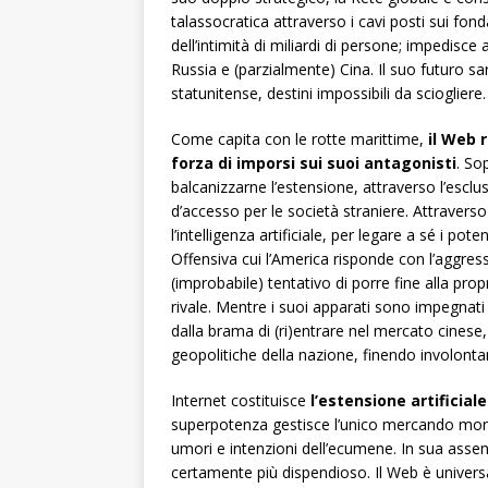
talassocratica attraverso i cavi posti sui fond
dell’intimità di miliardi di persone; impedisc
Russia e (parzialmente) Cina. Il suo futuro s
statunitense, destini impossibili da sciogliere.
Come capita con le rotte marittime,
il Web 
forza di imporsi sui suoi antagonisti
. So
balcanizzarne l’estensione, attraverso l’esclus
d’accesso per le società straniere. Attraverso
l’intelligenza artificiale, per legare a sé i pote
Offensiva cui l’America risponde con l’agg
(improbabile) tentativo di porre fine alla prop
rivale. Mentre i suoi apparati sono impegnati 
dalla brama di (ri)entrare nel mercato cinese, 
geopolitiche della nazione, finendo involonta
Internet costituisce
l’estensione artificia
superpotenza gestisce l’unico mercando mondi
umori e intenzioni dell’ecumene. In sua asse
certamente più dispendioso. Il Web è univer