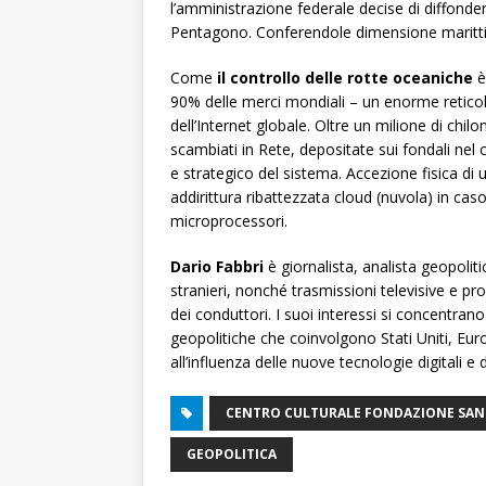
l’amministrazione federale decise di diffonde
Pentagono. Conferendole dimensione maritt
Come
il controllo delle rotte oceaniche
è
90% delle merci mondiali – un enorme reticolo
dell’Internet globale. Oltre un milione di chilo
scambiati in Rete, depositate sui fondali nel 
e strategico del sistema. Accezione fisica di
addirittura ribattezzata cloud (nuvola) in ca
microprocessori.
Dario Fabbri
è giornalista, analista geopoliti
stranieri, nonché trasmissioni televisive e pr
dei conduttori. I suoi interessi si concentran
geopolitiche che coinvolgono Stati Uniti, Eur
all’influenza delle nuove tecnologie digitali e d
CENTRO CULTURALE FONDAZIONE SAN
GEOPOLITICA