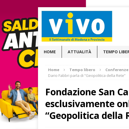
HOME
ATTUALITÀ
TEMPO LIBE
Home
Tempo libero
Conferenze
Dario Fabbri parla di “Geopolitica della Rete”
Fondazione San Car
esclusivamente onl
“Geopolitica della 