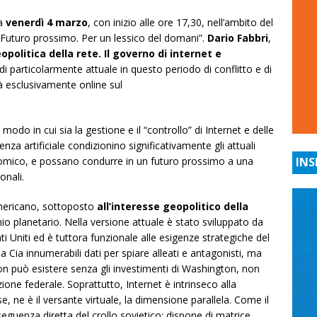
ma
venerdì 4 marzo
, con inizio alle ore 17,30, nell’ambito del
Futuro prossimo. Per un lessico del domani”.
Dario Fabbri
,
opolitica della rete. Il governo di internet e
i particolarmente attuale in questo periodo di conflitto e di
rà esclusivamente online sul
l modo in cui sia la gestione e il “controllo” di Internet e delle
igenza artificiale condizionino significativamente gli attuali
economico, e possano condurre in un futuro prossimo a una
INS
onali.
ericano, sottoposto
all’interesse geopolitico della
io planetario. Nella versione attuale è stato sviluppato da
ati Uniti ed è tuttora funzionale alle esigenze strategiche del
la Cia innumerabili dati per spiare alleati e antagonisti, ma
on può esistere senza gli investimenti di Washington, non
ione federale. Soprattutto, Internet è intrinseco alla
e, ne è il versante virtuale, la dimensione parallela. Come il
eguenza diretta del crollo sovietico; dispone di matrice