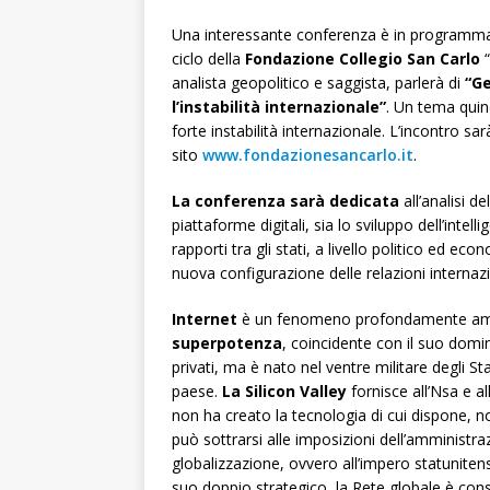
Una interessante conferenza è in program
ciclo della
Fondazione Collegio San Carlo
“
analista geopolitico e saggista, parlerà di
“Ge
l’instabilità internazionale”
. Un tema quind
forte instabilità internazionale. L’incontro sa
sito
www.fondazionesancarlo.it
.
La conferenza sarà dedicata
all’analisi de
piattaforme digitali, sia lo sviluppo dell’intell
rapporti tra gli stati, a livello politico ed 
nuova configurazione delle relazioni internazi
Internet
è un fenomeno profondamente am
superpotenza
, coincidente con il suo domin
privati, ma è nato nel ventre militare degli St
paese.
La Silicon Valley
fornisce all’Nsa e al
non ha creato la tecnologia di cui dispone, n
può sottrarsi alle imposizioni dell’amministraz
globalizzazione, ovvero all’impero statunitens
suo doppio strategico, la Rete globale è cons