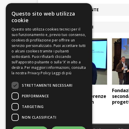
ARTICOLO PRECEDENTE
Questo sito web utilizza
cookie
ARTICOLI COLLEGATI
Leggi di più
STRETTAMENTE NECESSARI
“Le piazze delle
Fondazi
rivoluzioni”, le conferenze
seconda
PERFORMANCE
della Fondazione San
progett
TARGETING
Carlo
NON CLASSIFICATI