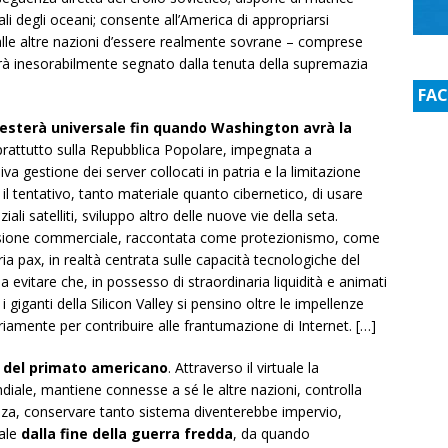
ali degli oceani; consente all’America di appropriarsi
e alle altre nazioni d’essere realmente sovrane – comprese
arà inesorabilmente segnato dalla tenuta della supremazia
FA
resterà universale fin quando Washington avrà la
prattutto sulla Repubblica Popolare, impegnata a
iva gestione dei server collocati in patria e la limitazione
 il tentativo, tanto materiale quanto cibernetico, di usare
nziali satelliti, sviluppo altro delle nuove vie della seta.
ressione commerciale, raccontata come protezionismo, come
ria pax, in realtà centrata sulle capacità tecnologiche del
a evitare che, in possesso di straordinaria liquidità e animati
i giganti della Silicon Valley si pensino oltre le impellenze
riamente per contribuire alle frantumazione di Internet. […]
le del primato americano
. Attraverso il virtuale la
ale, mantiene connesse a sé le altre nazioni, controlla
nza, conservare tanto sistema diventerebbe impervio,
sale
dalla fine della guerra fredda
, da quando