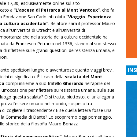
lle 17,30, esclusivamente online sul sito
dicato a
“L’ascesa di Petrarca al Mont Ventoux”
, che fa
la Fondazione San Carlo intitolata
“Viaggio. Esperienza
la cultura occidentale”
. Relatore sarà il professor Mauro
a all’Università di Utrecht e all’Università di
’importanza che nella storia della cultura occidentale ha
uata da Francesco Petrarca nel 1336, stando al suo stesso
di riflettere sulle grandi questioni dell’esistenza umana, e
ioni.
INS
tanto spedizioni lunghe e avventurose quanto viaggi brevi,
hi di significato. È il caso della
scalata del Mont
ca
compì insieme a suo fratello
Gherardo
nell’aprile del
a un’occasione per riflettere sull’esistenza umana, sulle sue
luogo questa scalata? O si tratta, piuttosto, di un’allegoria
he prova l’essere umano nel mondo, sospeso tra
 di cogliere il trascendente? E se quella lettera fosse una
co, la Commedia di Dante? Lo scopriremo oggi pomeriggio,
lo storico della filosofia Mauro Bonazzi.
“Storia del pensiero politico”
, Mauro Bonazzi collabora