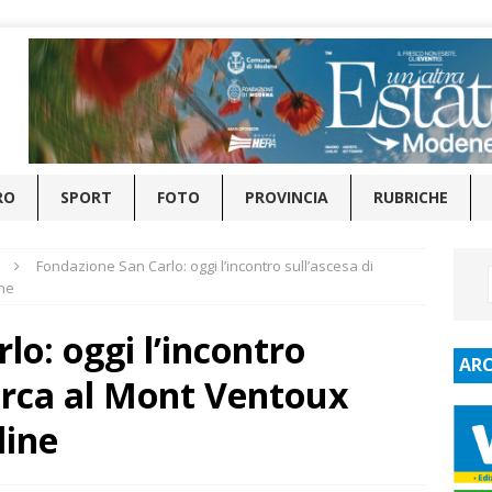
RO
SPORT
FOTO
PROVINCIA
RUBRICHE
Fondazione San Carlo: oggi l’incontro sull’ascesa di
ine
lo: oggi l’incontro
ARC
rarca al Mont Ventoux
line