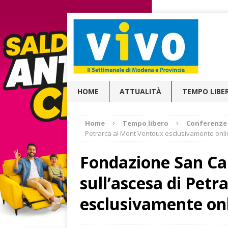
HOME
ATTUALITÀ
TEMPO LIBE
Home
Tempo libero
Conferenze
Petrarca al Mont Ventoux esclusivamente onl
Fondazione San Car
sull’ascesa di Pet
esclusivamente on