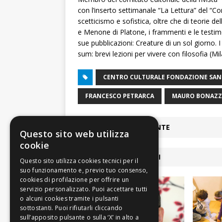
con l’inserto settimanale “La Lettura” del “Co
scetticismo e sofistica, oltre che di teorie del
e Menone di Platone, i frammenti e le testimonia
sue pubblicazioni: Creature di un sol giorno. I
sum: brevi lezioni per vivere con filosofia (Mi
CENTRO CULTURALE FONDAZIONE SAN
FRANCESCO PETRARCA
MAURO BONAZZ
ARTICOLO PRECEDENTE
Questo sito web utilizza
cookie
ARTICOLI COLLEGATI