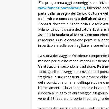
E’ in programma oggi pomeriggio, con inizio a
www.fondazionesancarlo.it
, l’incontro de
parte della rassegna del Centro Culturale del
del limite e conoscenza dell’alterità nel
Bonazzi, docente di Storia della Filosofia Antic
Milano. L’incontro sarà dedicato a illustrare l
assunto
la scalata al Mont Ventoux
effett
resoconto. Quella occasione permise al poeta 
in particolare sulle sue fragilità e le sue esitaz
La storia dei viaggi in Occidente comprende 
ma non per questo meno impervi e insieme ricc
Ventoux
che, secondo la tradizione,
Petrar
1336. Quella passeggiata si rivelò per il poet
fragilità e le sue esitazioni. Ma davvero ebbe 
della condizione umana, dell’inquietudine c
l’attaccamento alla vita materiale e la volontà
risposta a un altro celebre viaggio allegori
venerdì 18 febbraio, proprio in compagnia del
Membro del comitato editoriale della rivista