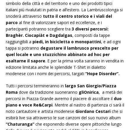
simbolo della città e del territorio e uno dei prodotti tipici
italiani più rivalutati in patria e all’estero. La Lambruscolonga si
snoderà attraverso
tutto il centro storico e i viali del
parco
al fine di valorizzare sapori ed eccellenze, e i
partecipanti potranno scegliere tra
3 diversi percorsi:
Braghèr. Ciocapiàt e Dagdalgas
, composti da tappe
raggiungibili a
piedi, in bicicletta o monopattini
, e ad ogni
tappa si potranno
degustare il lambrusco prescelto per
quel locale e uno stuzzichino abbinato ad hoc per
esaltarne il sapore
. E per la prima volta saranno in vendita in
edizione limitata anche le splendide T-Shirt in dialetto
modenese con i nomi dei percorsi, targati
“Hope Disorder”.
Tutti i percorsi termineranno in
largo San Giorgio/Piazza
Roma
dove da tradizione suoneranno
gliOnirica
, a metà dei
percorsi in Piazza Grande avremo il piacere di ascoltare il
duo
piano e voce Re&Carpi
. Mentre al nastro di partenza ci sarà il
noto cantautore e artista modenese
Giordano Cestari
che si
esibirà live sia attraverso le sue canzoni del suo nuovo album
“Chaturanga”
che esponendo diverse opere pittoriche lungo