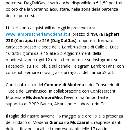
percorso DagDalGas e sarà anche disponibile a € 1,50 per tutti
coloro che la vorranno acquistare, nella zona della partenza
dei tre percorsi.
I ticket sono acquistabili da oggi in prevendita su
www.lambruscheriamodena.it
al prezzo di
19€ (Bragher)
23€ (Ciocapiat) e 21€ (DagDalGas)
, oppure in formato
cartaceo presso la sede della Lambruscheria di Calle di Luca
16 tutti i giorni dalle 18 alle 22. Aggiornamenti della
manifestazione ogni 12 ore in tempo reale su Instagram, su
Facebook, su Tik Tok, e sul canale Telegram LambroFans, con
contenuti sempre nuovi grazie ai ragazzi del LambroStaff.
Con il patrocinio del
Comune di Modena
e del Consorzio di
Tutela del Lambrusco, in collaborazione con Confesercenti
Modena e
ModenAmoreMio
, l’evento ha l’importante
supporto di BPER Banca, Alcar Uno e Laboratorio Test.
Il taglio del nastro avverrà il 6 maggio alle ore 19 alla presenza
del sindaco di Modena
Giancarlo Muzzarelli
, rappresentanti
delle istituzioni locali, e i rappresentanti delle 17 cantine