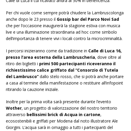
Calle di Luca il cui ricavato andrà al 50% in beneficenza.
Per chi vuole come sempre potrà chiudere la Lambruscolonga
anche dopo le 23 presso il
Gossip bar del Parco Novi Sad
che per l’occasione inaugurerà la stagione estiva con musica
live e una illuminazione straordinaria ad hoc come simbolo
dell’importanza di tenere vivi i locali contro la microcriminalità.
I percorsi inizieranno come da tradizione in
Calle di Luca 16,
presso l’area esterna della Lambruscheria
, dove oltre al
ritiro dei biglietti i
primi 500 partecipanti riceveranno il
richiestissimo calice griffato dal “Consorzio di Tutela
del Lambrusco”
dallo stelo rosso, che si potrà anche portare
a casa al termine della manifestazione o restituire all’infopoint
ritirando la cauzione iniziale.
Inoltre per la prima volta sarà presente durante l’evento
Wother
, un progetto di valorizzazione del nostro territorio
attraverso
bellissimi brick di Acqua in cartone
,
ecosostenibili e griffati per Modena dal noto illustratore Ale
Giorgini. L’acqua sarà in omaggio a tutti i partecipanti del