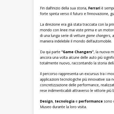
Fin dall’inizio della sua storia,
Ferrari
è sempre
forte spinta verso il futuro e l’innovazione, g
La direzione era già stata tracciata con la pr
mondo con linee mai viste prima e un motore
di una lunga serie di vetture
game changers
, 
maniera indelebile il mondo dell’automobile.
Da qui parte
“Game Changers”
, la nuova 
ancora una volta alcune delle auto più signifi
totalmente nuovo, raccontando la storia della
Il percorso rappresenta un excursus tra i model
applicazioni tecnologiche più innovative sia 
concretizzazione delle performance, realizzat
rese indimenticabili attraverso le vittorie più b
Design
,
tecnologia
e
performance
sono q
Museo durante la loro visita.