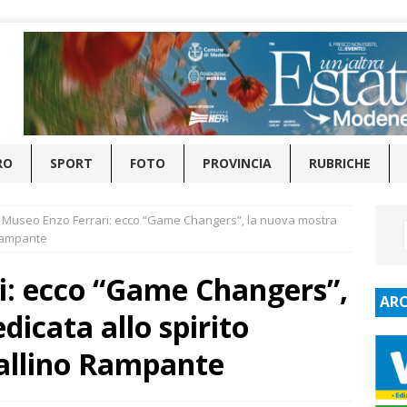
RO
SPORT
FOTO
PROVINCIA
RUBRICHE
Museo Enzo Ferrari: ecco “Game Changers”, la nuova mostra
 Rampante
i: ecco “Game Changers”,
ARC
icata allo spirito
vallino Rampante