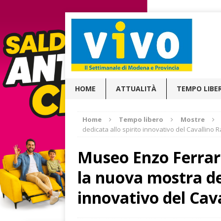
HOME
ATTUALITÀ
TEMPO LIBE
Home
Tempo libero
Mostre
dedicata allo spirito innovativo del Cavallino
Museo Enzo Ferrar
la nuova mostra ded
innovativo del Ca