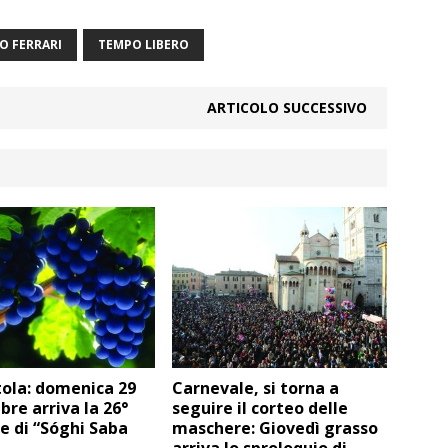
O FERRARI
TEMPO LIBERO
ARTICOLO SUCCESSIVO
ola: domenica 29
Carnevale, si torna a
re arriva la 26°
seguire il corteo delle
e di “Sóghi Saba
maschere: Giovedì grasso
arriva lo sproloquio di