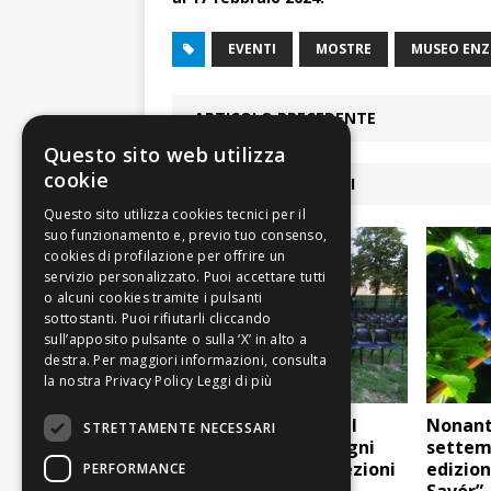
EVENTI
MOSTRE
MUSEO ENZ
ARTICOLO PRECEDENTE
Questo sito web utilizza
cookie
ARTICOLI COLLEGATI
Leggi di più
Castelnuovo, torna il
Nonant
STRETTAMENTE NECESSARI
cinema all’aperto: ogni
settemb
lunedì di luglio proiezioni
edizion
PERFORMANCE
per bambini
Savór”