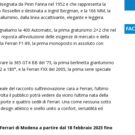
disegnata da Pinin Farina nel 1952 e che rappresenta la
 Rossellini e destinata a Ingrid Bergman, e la 166 MM, la
alluminio, dalla linea accattivante, elegante e leggera.
FA
egnaliamo la 400 Automatic, la prima graturismo 2+2 che nel
risposta all’evoluzione delle esigenze di mercato e della
 alla Ferrari F1-89, la prima monoposto in assoluto con
re la 365 GT4 BB del ‘73, la prima berlinetta granturismo
 a 180°, e la Ferrari FXX del 2005, la prima serie speciale
le del racconto sull’innovazione cara a Ferrari, l’ultimo
volta il pubblico potrà vedere da vicino l’ultima nata della
 porte e quattro sedili di Ferrari. Una come nessuna sotto
design atletico e snello unito a confort, versatilità ed
Ferrari di Modena a partire dal 18 febbraio 2023 fino