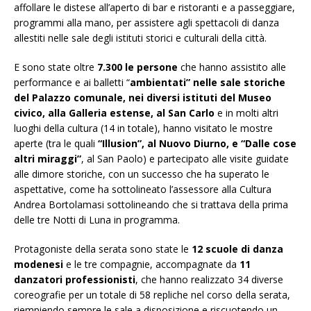
affollare le distese all’aperto di bar e ristoranti e a passeggiare,
programmi alla mano, per assistere agli spettacoli di danza
allestiti nelle sale degli istituti storici e culturali della città.
E sono state oltre
7.300 le persone
che hanno assistito alle
performance e ai balletti “
ambientati” nelle sale storiche
del Palazzo comunale, nei diversi istituti del Museo
civico, alla Galleria estense, al San Carlo
e in molti altri
luoghi della cultura (14 in totale), hanno visitato le mostre
aperte (tra le quali
“Illusion”, al Nuovo Diurno, e “Dalle cose
altri miraggi”
, al San Paolo) e partecipato alle visite guidate
alle dimore storiche, con un successo che ha superato le
aspettative, come ha sottolineato l’assessore alla Cultura
Andrea Bortolamasi sottolineando che si trattava della prima
delle tre Notti di Luna in programma.
Protagoniste della serata sono state le
12 scuole di danza
modenesi
e le tre compagnie, accompagnate da
11
danzatori professionisti
, che hanno realizzato 34 diverse
coreografie per un totale di 58 repliche nel corso della serata,
riempiendo sempre le sale a disposizione e riscuotendo un