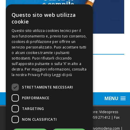
Questo sito web utilizza
cookie
FACEBOOK
Leggi di più
STRETTAMENTE NECESSARI
MENU
PERFORMANCE
TARGETING
Sede legale, Redazione, pubblicità e annunci Editore: Videopress
Modena S.r.l. via Emilia Est, 402/6 - Modena | Tel.
059 271412
| Fax
NON CLASSIFICATI
0593682441
Direttore Resp. Giovanni Botti | email:
redazione@vivomodena.com
|