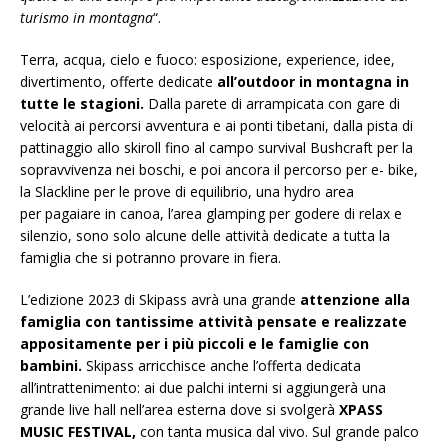
turismo in montagna
“.
Terra, acqua, cielo e fuoco: esposizione, experience, idee,
divertimento, offerte dedicate
all’outdoor in montagna in
tutte le stagioni.
Dalla parete di arrampicata con gare di
velocità ai percorsi avventura e ai ponti tibetani, dalla pista di
pattinaggio allo skiroll fino al campo survival Bushcraft per la
sopravvivenza nei boschi, e poi ancora il percorso per e- bike,
la Slackline per le prove di equilibrio, una hydro area
per pagaiare in canoa, l’area glamping per godere di relax e
silenzio, sono solo alcune delle attività dedicate a tutta la
famiglia che si potranno provare in fiera.
L’edizione 2023 di Skipass avrà una grande
attenzione alla
famiglia con tantissime attività pensate e realizzate
appositamente per i più piccoli e le famiglie con
bambini.
Skipass arricchisce anche l’offerta dedicata
all’intrattenimento: ai due palchi interni si aggiungerà una
grande live hall nell’area esterna dove si svolgerà
XPASS
MUSIC FESTIVAL,
con tanta musica dal vivo. Sul grande palco