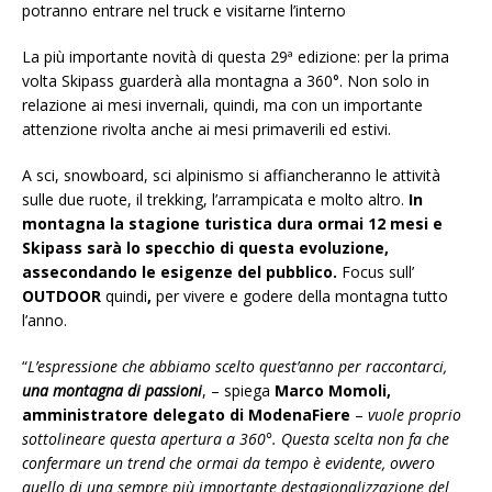
potranno entrare nel truck e visitarne l’interno
La più importante novità di questa 29ª edizione: per la prima
volta Skipass guarderà alla montagna a 360°. Non solo in
relazione ai mesi invernali, quindi, ma con un importante
attenzione rivolta anche ai mesi primaverili ed estivi.
A sci, snowboard, sci alpinismo si affiancheranno le attività
sulle due ruote, il trekking, l’arrampicata e molto altro.
In
montagna la stagione turistica dura ormai 12 mesi e
Skipass sarà lo specchio di questa evoluzione,
assecondando le esigenze del pubblico.
Focus sull’
OUTDOOR
quindi
,
per vivere e godere della montagna tutto
l’anno.
“
L’espressione che abbiamo scelto quest’anno per raccontarci,
una montagna di passioni
, – spiega
Marco Momoli,
amministratore delegato di ModenaFiere
–
vuole proprio
sottolineare questa apertura a 360°. Questa scelta non fa che
confermare un trend che ormai da tempo è evidente, ovvero
quello di una sempre più importante destagionalizzazione del