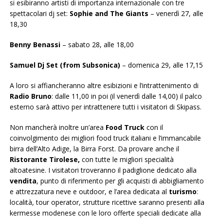
si esibiranno artisti di importanza internazionale con tre
spettacolari dj set:
Sophie and The Giants
– venerdì 27, alle
18,30
Benny Benassi
– sabato 28, alle 18,00
Samuel Dj Set
(from Subsonica)
– domenica 29, alle 17,15
A loro si affiancheranno altre esibizioni e l’intrattenimento di
Radio Bruno
: dalle 11,00 in poi (il venerdì dalle 14,00) il palco
esterno sarà attivo per intrattenere tutti i visitatori di Skipass.
Non mancherà inoltre un’area
Food Truck
con il
coinvolgimento dei migliori food truck italiani e l’immancabile
birra dell’Alto Adige, la Birra Forst. Da provare anche il
Ristorante Tirolese,
con tutte le migliori specialità
altoatesine. I visitatori troveranno il padiglione dedicato alla
vendita
, punto di riferimento per gli acquisti di abbigliamento
e attrezzatura neve e outdoor, e l’area dedicata al
turismo
:
località, tour operator, strutture ricettive saranno presenti alla
kermesse modenese con le loro offerte speciali dedicate alla