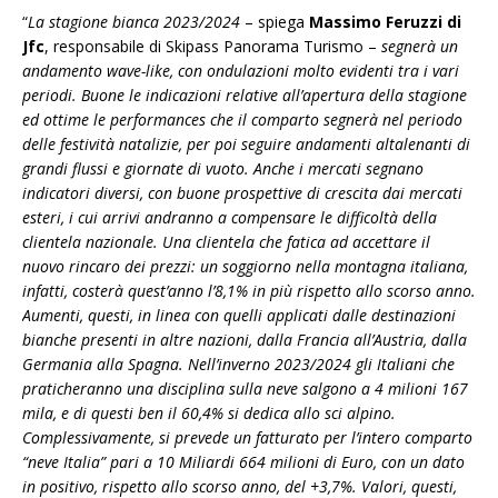
“
La stagione bianca 2023/2024
– spiega
Massimo Feruzzi
di
Jfc
, responsabile di Skipass Panorama Turismo –
segnerà un
andamento wave-like, con ondulazioni molto evidenti tra i vari
periodi. Buone le indicazioni relative all’apertura della stagione
ed ottime le performances che il comparto segnerà nel periodo
delle festività natalizie, per poi seguire andamenti altalenanti di
grandi flussi e giornate di vuoto. Anche i mercati segnano
indicatori diversi, con buone prospettive di crescita dai mercati
esteri, i cui arrivi andranno a compensare le difficoltà della
clientela nazionale. Una clientela che fatica ad accettare il
nuovo rincaro dei prezzi: un soggiorno nella montagna italiana,
infatti, costerà quest’anno l’8,1% in più rispetto allo scorso anno.
Aumenti, questi, in linea con quelli applicati dalle destinazioni
bianche presenti in altre nazioni, dalla Francia all’Austria, dalla
Germania alla Spagna. Nell’inverno 2023/2024 gli Italiani che
praticheranno una disciplina sulla neve salgono a 4 milioni 167
mila, e di questi ben il 60,4% si dedica allo sci alpino.
Complessivamente, si prevede un fatturato per l’intero comparto
“neve Italia” pari a 10 Miliardi 664 milioni di Euro, con un dato
in positivo, rispetto allo scorso anno, del +3,7%. Valori, questi,