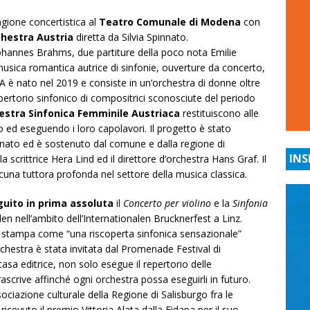
agione concertistica al
Teatro Comunale di Modena
con
hestra Austria
diretta da Silvia Spinnato.
ohannes Brahms, due partiture della poco nota Emilie
sica romantica autrice di sinfonie, ouverture da concerto,
OA è nato nel 2019 e consiste in un’orchestra di donne oltre
epertorio sinfonico di compositrici sconosciute del periodo
hestra Sinfonica Femminile Austriaca
restituiscono alle
o ed eseguendo i loro capolavori. Il progetto è stato
pinnato ed è sostenuto dal comune e dalla regione di
INS
 scrittrice Hera Lind ed il direttore d’orchestra Hans Graf. Il
cuna tuttora profonda nel settore della musica classica.
guito in prima assoluta
il
Concerto per violino
e la
Sinfonia
n nell’ambito dell’Internationalen Brucknerfest a Linz.
la stampa come “una riscoperta sinfonica sensazionale”
’orchestra è stata invitata dal Promenade Festival di
sa editrice, non solo esegue il repertorio delle
rascrive affinché ogni orchestra possa eseguirli in futuro.
ociazione culturale della Regione di Salisburgo fra le
a ricevuto il premio Vittoria Alata dalla Fidapa per il suo