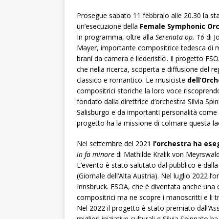
Prosegue sabato 11 febbraio alle 20.30 la st
un’esecuzione della
Female Symphonic Orc
In programma, oltre alla
Serenata op. 16
di J
Mayer, importante compositrice tedesca di mu
brani da camera e liederistici. Il progetto FS
che nella ricerca, scoperta e diffusione del r
classico e romantico. Le musiciste
dell’Orc
compositrici storiche la loro voce riscoprend
fondato dalla direttrice d’orchestra Silvia S
Salisburgo e da importanti personalità come la
progetto ha la missione di colmare questa la
Nel settembre del 2021
l’orchestra ha ese
in fa minore
di Mathilde Kralik von Meyrswalde
L’evento è stato salutato dal pubblico e dal
(Giornale dell’Alta Austria). Nel luglio 2022 l
Innsbruck. FSOA, che è diventata anche una ca
compositrici ma ne scopre i manoscritti e li t
Nel 2022 il progetto è stato premiato dall’Ass
migliori iniziative culturali e Silvia Spinnato h