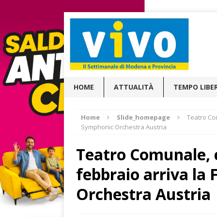
HOME
ATTUALITÀ
TEMPO LIBE
Home
Slide_homepage
Teatro Com
Symphonic Orchestra Austria
Teatro Comunale, c
febbraio arriva l
Orchestra Austria