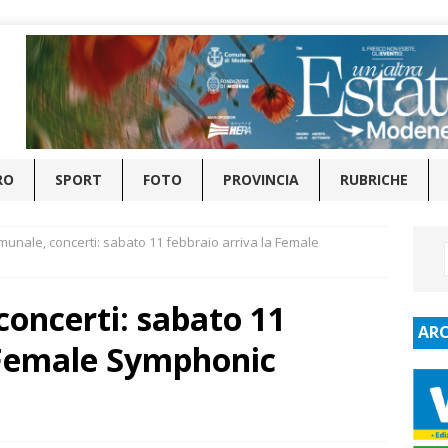
RO
SPORT
FOTO
PROVINCIA
RUBRICHE
unale, concerti: sabato 11 febbraio arriva la Female
oncerti: sabato 11
ARC
a Female Symphonic