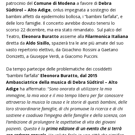
patrocinio del
Comune di Modena
a favore di
Debra
Südtirol – Alto Adige
, onlus impegnata a sostegno dei
bambini affetti da epidermolisi bollosa, i “bambini farfalla”, e
delle loro famiglie. Il concerto avrebbe dovuto tenersi lo
scorso 22 dicembre, ma era stato rimandato. Sul palco del
Teatro,
Eleonora Buratto
assieme alla
Filarmonica Italiana
diretta da
Aldo Sisillo,
spazierà tra le arie più amate del suo
vasto repertorio elettivo, da Gioachino Rossini a Gaetano
Donizetti, a Giuseppe Verdi, a Giacomo Puccini.
Da tempo partecipe delle problematiche dei cosiddetti
“bambini farfalla”
Eleonora Buratto, dal 2015
Ambasciatrice della musica di Debra Südtirol – Alto
Adige
ha affermato: “
Sono onorata di utilizzare la mia
immagine, la mia voce e il mio tempo libero per far conoscere
attraverso la musica la causa e le storie di questi bambini, delle
loro straordinarie famiglie, di chi promuove la ricerca e di chi
sostiene e coadiuva l’impegno delle famiglie e della scienza, con
l’ambizione di prolungare le aspettative di vita dei giovani
pazienti. Questa è la
prima edizione di un evento che si terrà