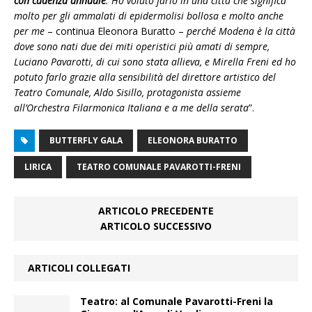
con cadenza
annuale
. Ho voluto farlo in una città che significa
molto per gli ammalati di epidermolisi bollosa e molto anche
per me
– continua Eleonora Buratto –
perché Modena è la città
dove sono nati due dei miti operistici più amati di sempre,
Luciano Pavarotti, di cui sono stata allieva, e Mirella Freni ed ho
potuto farlo grazie alla sensibilità del direttore artistico del
Teatro Comunale, Aldo Sisillo, protagonista assieme
all’Orchestra Filarmonica Italiana e a me della serata
”.
BUTTERFLY GALA
ELEONORA BURATTO
LIRICA
TEATRO COMUNALE PAVAROTTI-FRENI
ARTICOLO PRECEDENTE
ARTICOLO SUCCESSIVO
ARTICOLI COLLEGATI
Teatro: al Comunale Pavarotti-Freni la