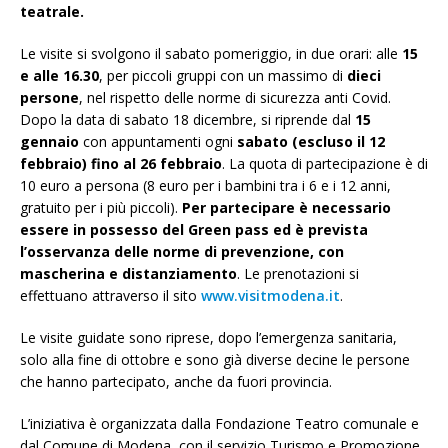
teatrale.
Le visite si svolgono il sabato pomeriggio, in due orari: alle
15
e alle 16.30
, per piccoli gruppi con un massimo di
dieci
persone
, nel rispetto delle norme di sicurezza anti Covid.
Dopo la data di sabato 18 dicembre, si riprende dal
15
gennaio
con appuntamenti ogni
sabato (escluso il 12
febbraio) fino al 26 febbraio
. La quota di partecipazione è di
10 euro a persona (8 euro per i bambini tra i 6 e i 12 anni,
gratuito per i più piccoli).
Per partecipare è necessario
essere in possesso del Green pass ed è prevista
l’osservanza delle norme di prevenzione, con
mascherina e distanziamento
. Le prenotazioni si
effettuano attraverso il sito
www.visitmodena.it
.
Le visite guidate sono riprese, dopo l’emergenza sanitaria,
solo alla fine di ottobre e sono già diverse decine le persone
che hanno partecipato, anche da fuori provincia.
L’iniziativa è organizzata dalla Fondazione Teatro comunale e
dal Comune di Modena, con il servizio Turismo e Promozione