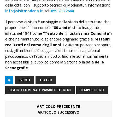
della città, con il supporto tecnico di Modenatur. Informazioni:
info@visitmodena.it
, tel.
059 203 2660
.
Il percorso di visita è un viaggio nella storia della struttura che
proprio quest’anno compie
180 anni
(è stato inaugurato,
infatti, nel 1841 come
“Teatro dell’Illustrissima Comunità”
)
e che ha mantenuto lo splendore originario grazie ai
restauri
realizzati nel corso degli anni
. I visitatori potranno scoprire,
così, gli ambienti più suggestivi del teatro: dalla platea al
palcoscenico, dall’atrio al ridotto, fino alle zone normalmente
non accessibili al pubblico come la Sartoria o la
sala delle
Scenografie.
EVENTI
TEATRO
TEATRO COMUNALE PAVAROTTI-FRENI
TEMPO LIBERO
ARTICOLO PRECEDENTE
ARTICOLO SUCCESSIVO