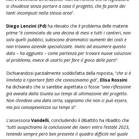
si chiudesse senza portare a casa il progetto, che fa parte dei
tanti incompiuti nella stessa area
”.
Diego Lenzini (Pd)
ha rilevato che il problema delle materie
prime “
è cominciato da una decina di mesi e tutti i cantieri, non
solo quelli pubblici, subiscono drammatici aumenti dei costi e
non trovano aziende specializzate. Invito ad assumere questo
dato – ha aggiunto – come partenza per trovare nuove soluzioni
al problema, invece di usarlo per fare il gioco delle parti
”.
Dichiarandosi parzialmente soddisfatta della risposta, “
che si è
limitata a riportare fatti che conoscevamo già
”,
Elisa Rossini
ha dichiarato che si sarebbe aspettata ci fosse “
una riflessione
già avviata dalla Giunta sui tempi di ultimazione del progetto.
Non chiedevo una data certa, sappiamo che non ci può essere,
ma più consapevolezza sui tempi sì
”.
L’assessora
Vandelli
, concludendo il dibattito ha ribadito che
“
tutti auspichiamo la conclusione dei lavori entro l’estate 2023,
tenendo sempre però ben presente il quadro difficile nel quale