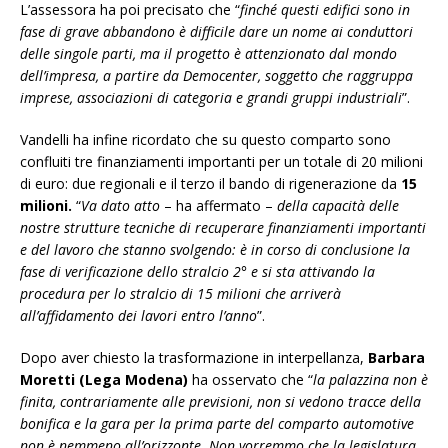
L’assessora ha poi precisato che “
finché questi edifici sono in
fase di grave abbandono è difficile dare un nome ai conduttori
delle singole parti, ma il progetto è attenzionato dal mondo
dell’impresa, a partire da Democenter, soggetto che raggruppa
imprese, associazioni di categoria e grandi gruppi industriali
”.
Vandelli ha infine ricordato che su questo comparto sono
confluiti tre finanziamenti importanti per un totale di 20 milioni
di euro: due regionali e il terzo il bando di rigenerazione da
15
milioni.
“
Va dato atto
– ha affermato –
della capacità delle
nostre strutture tecniche di recuperare finanziamenti importanti
e del lavoro che stanno svolgendo: è in corso di conclusione la
fase di verificazione dello stralcio 2° e si sta attivando la
procedura per lo stralcio di 15 milioni che arriverà
all’affidamento dei lavori entro l’anno
”.
Dopo aver chiesto la trasformazione in interpellanza,
Barbara
Moretti (Lega Modena)
ha osservato che “
la palazzina non è
finita, contrariamente alle previsioni, non si vedono tracce della
bonifica e la gara per la prima parte del comparto automotive
non è nemmeno all’orizzonte. Non vorremmo che la legislatura