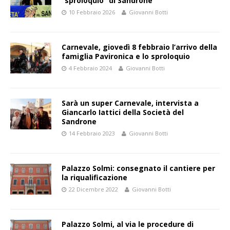
“sproloquio” di Sandrone
10 Febbraio 2026
Giovanni Botti
Carnevale, giovedì 8 febbraio l’arrivo della
famiglia Pavironica e lo sproloquio
4 Febbraio 2024
Giovanni Botti
Sarà un super Carnevale, intervista a
Giancarlo Iattici della Società del
Sandrone
14 Febbraio 2023
Giovanni Botti
Palazzo Solmi: consegnato il cantiere per
la riqualificazione
22 Dicembre 2022
Giovanni Botti
Palazzo Solmi, al via le procedure di