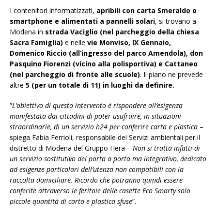
I contenitori informatizzati,
apribili con carta Smeraldo o
smartphone e alimentati a pannelli solari
, si trovano a
Modena in
strada Vaciglio (nel parcheggio della chiesa
Sacra Famiglia)
e nelle
vie Monviso, IX Gennaio,
Domenico Riccio (all’ingresso del parco Amendola), don
Pasquino Fiorenzi (vicino alla polisportiva) e Cattaneo
(nel parcheggio di fronte alle scuole)
. Il piano ne prevede
altre
5 (per un totale di 11) in luoghi da definire.
“
L’obiettivo di questo intervento è rispondere all’esigenza
manifestata dai cittadini di poter usufruire, in situazioni
straordinarie, di un servizio h24 per conferire carta e plastica
–
spiega Fabia Ferrioli, responsabile dei Servizi ambientali per il
distretto di Modena del Gruppo Hera –
Non si tratta infatti di
un servizio sostitutivo del porta a porta ma integrativo, dedicato
ad esigenze particolari dell’utenza non compatibili con la
raccolta domiciliare. Ricordo che potranno quindi essere
conferite attraverso le feritoie delle casette Eco Smarty solo
piccole quantità di carta e plastica sfuse
”.