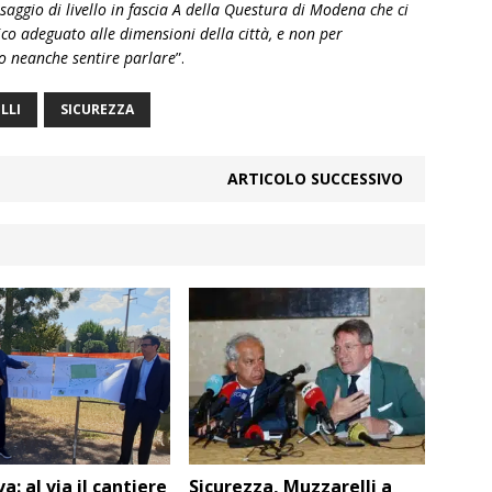
ssaggio di livello in fascia A della Questura di Modena che ci
ico adeguato alle dimensioni della città, e non per
no neanche sentire parlare
”.
LLI
SICUREZZA
ARTICOLO SUCCESSIVO
a: al via il cantiere
Sicurezza, Muzzarelli a