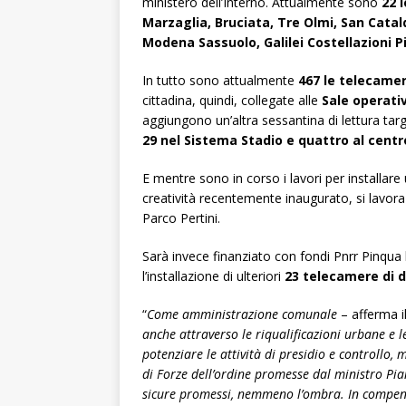
ministero dell’Interno. Attualmente sono
22 
Marzaglia, Bruciata, Tre Olmi, San Catal
Modena Sassuolo, Galilei Costellazioni P
In tutto sono attualmente
467 le telecame
cittadina, quindi, collegate alle
Sale operativ
aggiungono un’altra sessantina di lettura tar
29 nel Sistema Stadio e quattro al centro
E mentre sono in corso i lavori per installar
creatività recentemente inaugurato, si lavor
Parco Pertini.
Sarà invece finanziato con fondi Pnrr Pinqua 
l’installazione di ulteriori
23 telecamere di d
“
Come amministrazione comunale
– afferma i
anche attraverso le riqualificazioni urbane e l
potenziare le attività di presidio e controllo,
di Forze dell’ordine promesse dal ministro Piant
sicure promessi, nemmeno l’ombra. In compens