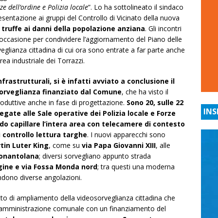
e dell’ordine e Polizia locale
”. Lo ha sottolineato il sindaco
sentazione ai gruppi del Controllo di Vicinato della nuova
truffe ai danni della popolazione anziana
. Gli incontri
l’occasione per condividere l’aggiornamento del Piano delle
rveglianza cittadina di cui ora sono entrate a far parte anche
area industriale dei Torrazzi.
nfrastrutturali, si è infatti avviato a conclusione il
orveglianza finanziato dal Comune
, che ha visto il
oduttive anche in fase di progettazione.
Sono 20, sulle 22
INS
legate alle Sale operative dei Polizia locale e Forze
odo capillare l’intera area con telecamere di contesto
i controllo lettura targhe
. I nuovi apparecchi sono
tin Luter King
, come su
via Papa Giovanni XIII
, alle
Nonantolana
; diversi sorvegliano appunto strada
gine e via Fossa Monda nord
; tra questi una moderna
ndono diverse angolazioni.
o di ampliamento della videosorveglianza cittadina che
ll’amministrazione comunale con un finanziamento del