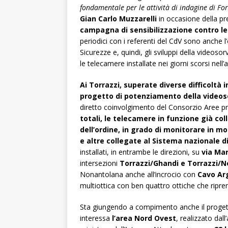
fondamentale per le attività di indagine di Forz
Gian Carlo Muzzarelli
in occasione della pre
campagna di sensibilizzazione contro le 
periodici con i referenti del CdV sono anche 
Sicurezze e, quindi, gli sviluppi della videoso
le telecamere installate nei giorni scorsi nell’
Ai Torrazzi, superate diverse difficoltà i
progetto di potenziamento della videos
diretto coinvolgimento del Consorzio Aree pr
totali, le telecamere in funzione già col
dell’ordine, in grado di monitorare in m
e altre collegate al Sistema nazionale d
installati, in entrambe le direzioni, su
via Mar
intersezioni
Torrazzi/Ghandi e Torrazzi/
Nonantolana anche all’incrocio con
Cavo Ar
multiottica con ben quattro ottiche che ripre
Sta giungendo a compimento anche il progett
interessa
l’area Nord Ovest
, realizzato da