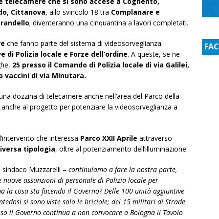
le telecamere che si sono accese a Cognento,
do, Cittanova
, allo svincolo 18 tra
Complanare e
irandello
; diventeranno una cinquantina a lavori completati.
re
che fanno parte del sistema di videosorveglianza
FA
e di Polizia locale e Forze dell’ordine
. A queste, se ne
ghe,
25 presso il Comando di Polizia locale di via Galilei,
 vaccini di via Minutara.
e una dozzina di telecamere anche nell’area del Parco della
a anche al progetto per potenziare la videosorveglianza a
l’intervento che interessa
Parco XXII Aprile
attraverso
iversa tipologia
, oltre al potenziamento dell’illuminazione.
l sindaco Muzzarelli –
continuiamo a fare la nostra parte,
e nuove assunzioni di personale di Polizia locale per
 ma la cosa sta facendo il Governo? Delle 100 unità aggiuntive
edosi si sono viste solo le briciole; dei 15 militari di Strade
o il Governo continua a non convocare a Bologna il Tavolo