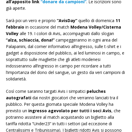
all’apposito link
“donare da campioni”
. Le iscrizioni sono
già aperte.
Sarà poi un vero e proprio
“AvisDay”
quello di domenica
11
febbraio
in occasione del match
Modena Volley/Cisterna
Volley
alle 19. I colori di Avis, accompagnati dallo slogan
“alza, schiaccia, dona!”
campeggeranno in ogni area del
Palapanini, dal corner informativo all’ingresso, sulle t-shirt e i
gadget a disposizione del pubblico, ai led luminosi in campo, e
soprattutto sulle magliette che gli atleti modenesi
indosseranno all’ingresso in campo per ricordare a tutti
l’importanza del dono del sangue, un gesto da veri campioni di
solidarietà.
Così come saranno targati Avis i simpatici
peluches
autografati
dai nostri giocatori che verranno lanciati tra il
pubblico. Per questa giornata speciale Modena Volley ha
previsto un
ingresso agevolato per tutti i soci Avis
, che
potranno assistere al match acquistando un biglietto alla
tariffa ridotta “Under23” in tutti i settori (ad eccezione di
Centralissimi e Tribunissima). I biglietti ridotti Avis si possono