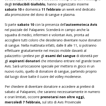
degli
Irriducibili Gialloblu
, hanno organizzato insieme
sabato 10
e domenica
11 febbraio
un week end dedicato
alla promozione del dono di sangue e plasma.
Si parte
sabato 10
con la presenza dell’
autoemoteca Avis
nel piazzale del Palapanini. Scenderà in campo anche la
squadra di medici, infermieri e volontari Avis, pronta ad
accogliere tutti coloro che desiderano diventare nuovi donatori
di sangue. Nella mattinata infatti, dalle 8 alle 11, si potranno
effettuare gratuitamente nel mezzo mobile davanti al
palazzetto i prelievi per gli
esami del sangue
di idoneità per
gli
aspiranti donatori
che intendano entrare nel grande team
Avis. Sarà un’occasione speciale per mettersi in gioco in un
nuovo ruolo, quello di donatore di sangue, partendo proprio
dal luogo dove batte il cuore del volley modenese.
Per chiedere di diventare donatore e accedere ai prelievi di
sabato al Palapanini, che saranno necessariamente in numero
e orari limitati, occorre
prenotarsi non oltre oggi,
mercoledì 7 febbraio,
sul sito di Avis Provinciale