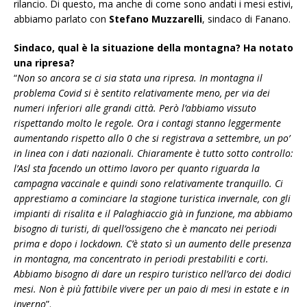
rilancio. Di questo, ma anche di come sono andati i mesi estivi,
abbiamo parlato con
Stefano Muzzarelli
, sindaco di Fanano.
Sindaco, qual è la situazione della montagna? Ha notato
una ripresa?
“
Non so ancora se ci sia stata una ripresa. In montagna il
problema Covid si è sentito relativamente meno, per via dei
numeri inferiori alle grandi città. Però l’abbiamo vissuto
rispettando molto le regole. Ora i contagi stanno leggermente
aumentando rispetto allo 0 che si registrava a settembre, un po’
in linea con i dati nazionali. Chiaramente è tutto sotto controllo:
l’Asl sta facendo un ottimo lavoro per quanto riguarda la
campagna vaccinale e quindi sono relativamente tranquillo. Ci
apprestiamo a cominciare la stagione turistica invernale, con gli
impianti di risalita e il Palaghiaccio già in funzione, ma abbiamo
bisogno di turisti, di quell’ossigeno che è mancato nei periodi
prima e dopo i lockdown. C’è stato sì un aumento delle presenza
in montagna, ma concentrato in periodi prestabiliti e corti.
Abbiamo bisogno di dare un respiro turistico nell’arco dei dodici
mesi. Non è più fattibile vivere per un paio di mesi in estate e in
inverno
”.