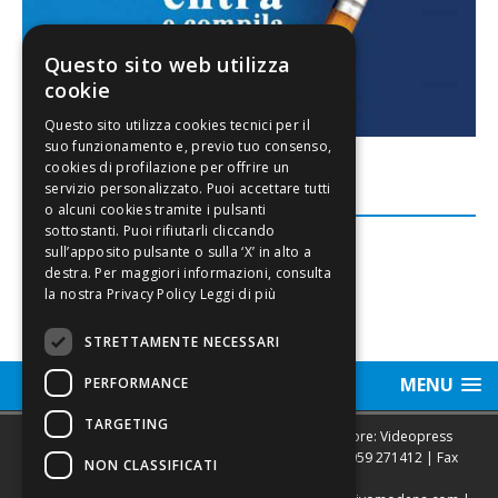
Questo sito web utilizza
cookie
FACEBOOK
Leggi di più
STRETTAMENTE NECESSARI
MENU
PERFORMANCE
TARGETING
Sede legale, Redazione, pubblicità e annunci Editore: Videopress
Modena S.r.l. via Emilia Est, 402/6 - Modena | Tel.
059 271412
| Fax
NON CLASSIFICATI
0593682441