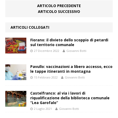
ARTICOLO PRECEDENTE
ARTICOLO SUCCESSIVO
ARTICOLI COLLEGATI
Fiorano: il divieto dello scoppio di petardi
sul territorio comunale
27 Dicembre 2022
Giovanni Botti
Pavullo: vaccinazioni a libero accesso, ecco
le tappe itineranti in montagna
15 Febbraio 2022
Giovanni Botti
Castelfranco: al via i lavori di
riqualificazione della biblioteca comunale
“Lea Garofalo”
2 Luglio 2021
Giovanni Botti