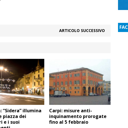
FA
ARTICOLO SUCCESSIVO
: “Sidera” illumina
Carpi: misure anti-
le piazza dei
inquinamento prorogate
i e i suoi
fino al 5 febbraio
enti