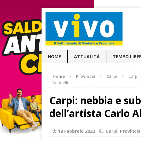
HOME
ATTUALITÀ
TEMPO LIBE
Home
Provincia
Carpi
Carpi:
Vandelli
Carpi: nebbia e su
dell’artista Carlo 
18 Febbraio 2022
Carpi
,
Provincia