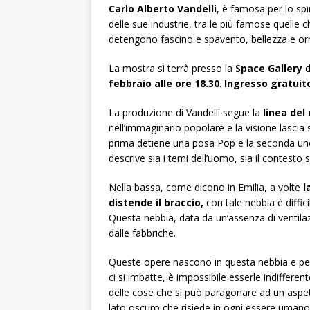
Carlo Alberto Vandelli
, è famosa per lo spi
delle sue industrie, tra le più famose quell
detengono fascino e spavento, bellezza e orr
La mostra si terrà presso la
Space Gallery
d
febbraio alle ore 18.30
.
Ingresso gratuit
La produzione di Vandelli segue la
linea del
nell’immaginario popolare e la visione lascia 
prima detiene una posa Pop e la seconda uno s
descrive sia i temi dell’uomo, sia il contesto s
Nella bassa, come dicono in Emilia, a volte
l
distende il braccio,
con tale nebbia è diffic
Questa nebbia, data da un’assenza di ventilaz
dalle fabbriche.
Queste opere nascono in questa nebbia e per 
ci si imbatte, è impossibile esserle indiffere
delle cose che si può paragonare ad un aspet
lato oscuro che risiede in ogni essere umano