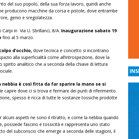
rito del suo popolo, della sua forza lavoro, quindi anche
e che producono macchine da corsa e pistole, dove entrambe
ore, genio e sregolatezza.
i Carpi in
Via U. Sbrillanci, 8/A.
Inaugurazione sabato 19
o
fino al 5 marzo.
 colpo d’occhio,
dove tecnica e concetto si incontrano
spazio alla superficialità come all’introspezione, dove la
pirito analitico che a seconda della chiave di lettura
INS
ociale.
a nebbia è così fitta da far sparire la mano se si
ile capire dove ci si trova e fermare dei punti di riferimento.
ione, spesso è ricca di tutte le sostanze tossiche prodotte
alcuni aspetti ne sono il ritratto, e come la nebbia quando
nte, possiede fascino e tossicità e rappresenta uno stato
to del subconscio che emerge a seconda delle stagioni, il
.