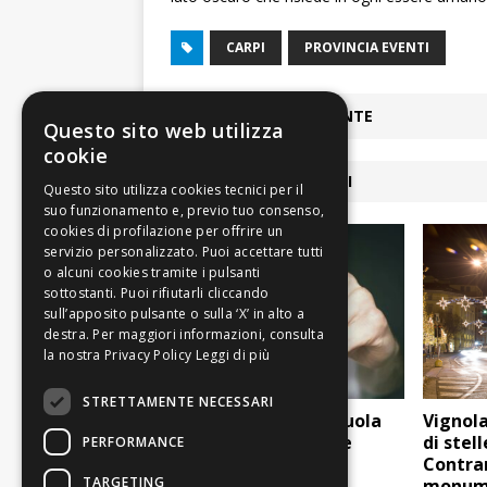
CARPI
PROVINCIA EVENTI
ARTICOLO PRECEDENTE
Questo sito web utilizza
cookie
ARTICOLI COLLEGATI
Leggi di più
STRETTAMENTE NECESSARI
Carpi: picchiato a scuola
Vignola
un ragazzino 15enne
di stel
PERFORMANCE
Contrar
TARGETING
monum