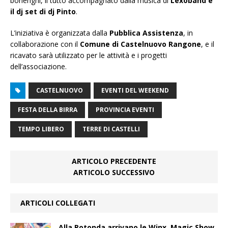
borlenghi, il tutto accompagnato dalla musica di
Lexoband e
il dj set di dj Pinto
.
L’iniziativa è organizzata dalla
Pubblica Assistenza
, in
collaborazione con il
Comune di Castelnuovo Rangone
, e il
ricavato sarà utilizzato per le attività e i progetti
dell’associazione.
CASTELNUOVO
EVENTI DEL WEEKEND
FESTA DELLA BIRRA
PROVINCIA EVENTI
TEMPO LIBERO
TERRE DI CASTELLI
ARTICOLO PRECEDENTE
ARTICOLO SUCCESSIVO
ARTICOLI COLLEGATI
Alla Rotonda arrivano le Winx. Magic Show