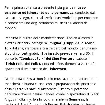
Per la prima volta, sarà presente il più grande
museo
esistente ed itinerante della cornamusa
, condotto dal
Maestro Bicego, che realizzerà alcuni workshop per imparare
a conoscere uno degli strumenti musicali più antichi del
mondo.
Per tutta la durata della manifestazione, il palco allestito in
piazza Calcagnini accoglierà i
migliori gruppi della scena
folk
italiana, irlandese e di altre parti del mondo, per una no-
stop di concerti gratuiti. Il palinsesto prevede: venerdì 30, il
concerto
“Combact Folk” dei Sine Frontera
, sabato 1
“l’Irish Folk” dei Folk Notes
ed infine, domenica 2, ci sarà
spazio per il live acustico dei
Fishermen
.
Ma “Irlanda in Festa” non è solo musica, come ogni anno non
mancherà la buona cucina: con le preparazioni dei piatti tipici
della
“Terra Verde”,
al Ristorante Kilkenny si potranno
degustare diverse delizie irlandesi come lo spezzatino di Black
Angus in Kilkenny,
lo stinco di maiale in Guinness
, la
tagliata di Black Angus, irish Burger,
fish & chips
, e cheese