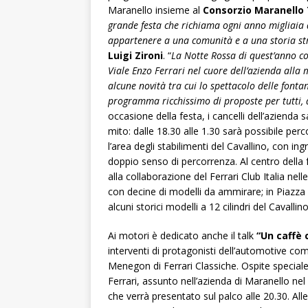
Maranello insieme al
Consorzio Maranello 
grande festa che richiama ogni anno migliaia d
appartenere a una comunità e a una storia st
Luigi Zironi
. “
La Notte Rossa di quest’anno con
Viale Enzo Ferrari nel cuore dell’azienda alla m
alcune novità tra cui lo spettacolo delle fonta
programma ricchissimo di proposte per tutti, d
occasione della festa, i cancelli dell’azienda
mito: dalle 18.30 alle 1.30 sarà possibile perc
l’area degli stabilimenti del Cavallino, con in
doppio senso di percorrenza. Al centro della
alla collaborazione del Ferrari Club Italia nell
con decine di modelli da ammirare; in Piazz
alcuni storici modelli a 12 cilindri del Cavallino
Ai motori è dedicato anche il talk
“Un caffè 
interventi di protagonisti dell’automotive co
Menegon di Ferrari Classiche. Ospite special
Ferrari, assunto nell’azienda di Maranello nel 
che verrà presentato sul palco alle 20.30. Al