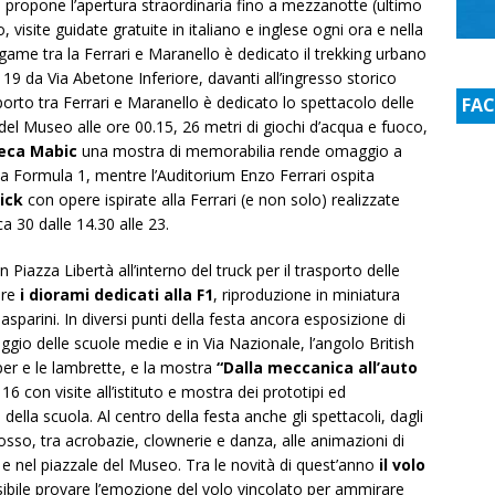
ne propone l’apertura straordinaria fino a mezzanotte (ultimo
o, visite guidate gratuite in italiano e inglese ogni ora e nella
legame tra la Ferrari e Maranello è dedicato il trekking urbano
 19 da Via Abetone Inferiore, davanti all’ingresso storico
porto tra Ferrari e Maranello è dedicato lo spettacolo delle
FA
el Museo alle ore 00.15, 26 metri di giochi d’acqua e fuoco,
teca Mabic
una mostra di memorabilia rende omaggio a
lla Formula 1, mentre l’Auditorium Enzo Ferrari ospita
ick
con opere ispirate alla Ferrari (e non solo) realizzate
 30 dalle 14.30 alle 23.
 Piazza Libertà all’interno del truck per il trasporto delle
are
i diorami dedicati alla F1
, riproduzione in miniatura
 Gasparini. In diversi punti della festa ancora esposizione di
io delle scuole medie e in Via Nazionale, l’angolo British
per e le lambrette, e la mostra
“Dalla meccanica all’auto
 16 con visite all’istituto e mostra dei prototipi ed
lla scuola. Al centro della festa anche gli spettacoli, dagli
 Rosso, tra acrobazie, clownerie e danza, alle animazioni di
 e nel piazzale del Museo. Tra le novità di quest’anno
il volo
ssibile provare l’emozione del volo vincolato per ammirare