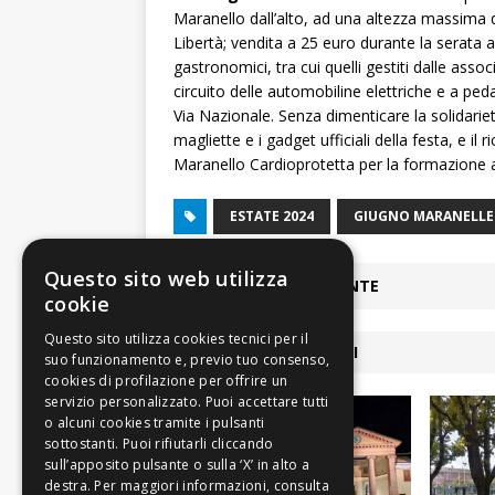
Maranello dall’alto, ad una altezza massima d
Libertà; vendita a 25 euro durante la serata 
gastronomici, tra cui quelli gestiti dalle associ
circuito delle automobiline elettriche e a pedal
Via Nazionale. Senza dimenticare la solidarie
magliette e i gadget ufficiali della festa, e il
Maranello Cardioprotetta per la formazione all’u
ESTATE 2024
GIUGNO MARANELLE
Questo sito web utilizza
ARTICOLO PRECEDENTE
cookie
ARTICOLI COLLEGATI