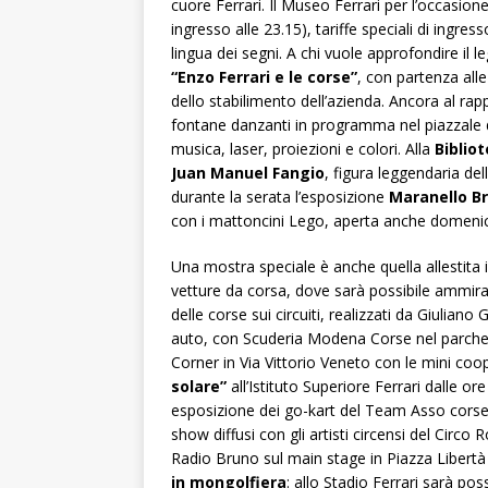
cuore Ferrari. Il Museo Ferrari per l’occasio
ingresso alle 23.15), tariffe speciali di ingress
lingua dei segni. A chi vuole approfondire il 
“Enzo Ferrari e le corse”
, con partenza alle
dello stabilimento dell’azienda. Ancora al rap
fontane danzanti in programma nel piazzale d
musica, laser, proiezioni e colori. Alla
Biblio
Juan Manuel Fangio
, figura leggendaria de
durante la serata l’esposizione
Maranello Br
con i mattoncini Lego, aperta anche domenica
Una mostra speciale è anche quella allestita in
vetture da corsa, dove sarà possibile ammir
delle corse sui circuiti, realizzati da Giuliano
auto, con Scuderia Modena Corse nel parchegg
Corner in Via Vittorio Veneto con le mini coo
solare”
all’Istituto Superiore Ferrari dalle ore
esposizione dei go-kart del Team Asso corse de
show diffusi con gli artisti circensi del Circo
Radio Bruno sul main stage in Piazza Libertà
in mongolfiera
: allo Stadio Ferrari sarà po