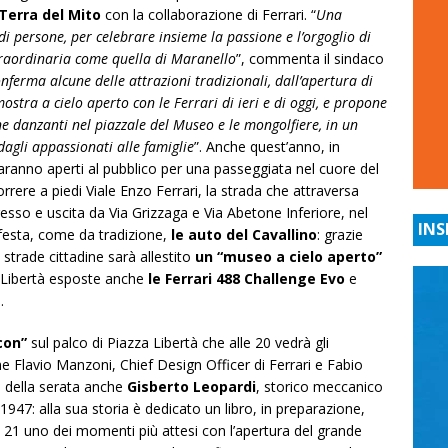
Terra del Mito
con la collaborazione di Ferrari. “
Una
i persone, per celebrare insieme la passione e l’orgoglio di
raordinaria come quella di Maranello
”, commenta il sindaco
ferma alcune delle attrazioni tradizionali, dall’apertura di
ostra a cielo aperto con le Ferrari di ieri e di oggi, e propone
ne danzanti nel piazzale del Museo e le mongolfiere, in un
agli appassionati alle famiglie
”. Anche quest’anno, in
 saranno aperti al pubblico per una passeggiata nel cuore del
orrere a piedi Viale Enzo Ferrari, la strada che attraversa
gresso e uscita da Via Grizzaga e Via Abetone Inferiore, nel
INS
 festa, come da tradizione,
le auto del Cavallino
: grazie
e strade cittadine sarà allestito
un “museo a cielo aperto”
a Libertà esposte anche
le Ferrari 488 Challenge Evo
e
.
con”
sul palco di Piazza Libertà che alle 20 vedrà gli
me Flavio Manzoni, Chief Design Officer di Ferrari e Fabio
e della serata anche
Gisberto Leopardi
, storico meccanico
1947: alla sua storia è dedicato un libro, in preparazione,
le 21 uno dei momenti più attesi con l’apertura del grande