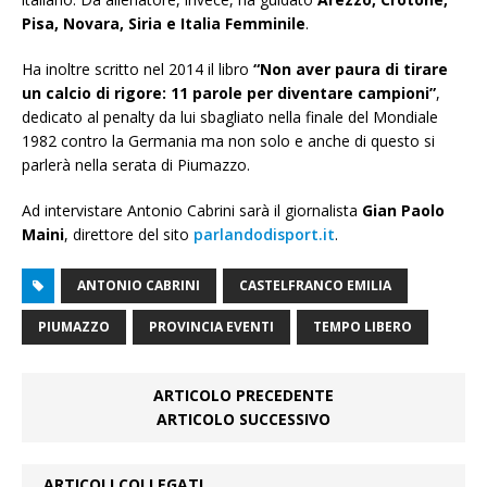
Pisa, Novara, Siria e Italia Femminile
.
Ha inoltre scritto nel 2014 il libro
“Non aver paura di tirare
un calcio di rigore: 11 parole per diventare campioni”
,
dedicato al penalty da lui sbagliato nella finale del Mondiale
1982 contro la Germania ma non solo e anche di questo si
parlerà nella serata di Piumazzo.
Ad intervistare Antonio Cabrini sarà il giornalista
Gian Paolo
Maini
, direttore del sito
parlandodisport.it
.
ANTONIO CABRINI
CASTELFRANCO EMILIA
PIUMAZZO
PROVINCIA EVENTI
TEMPO LIBERO
ARTICOLO PRECEDENTE
ARTICOLO SUCCESSIVO
ARTICOLI COLLEGATI