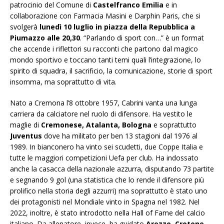
patrocinio del Comune di
Castelfranco Emilia
e in
collaborazione con Farmacia Masini e Darphin Paris, che si
svolgerà
lunedì 10 luglio in piazza della Repubblica a
Piumazzo alle 20,30
. “Parlando di sport con…” è un format
che accende i riflettori su racconti che partono dal magico
mondo sportivo e toccano tanti temi quali l’integrazione, lo
spirito di squadra, il sacrificio, la comunicazione, storie di sport
insomma, ma soprattutto di vita.
Nato a Cremona l’8 ottobre 1957, Cabrini vanta una lunga
carriera da calciatore nel ruolo di difensore. Ha vestito le
maglie di
Cremonese, Atalanta, Bologna
e soprattutto
Juventus
dove ha militato per ben 13 stagioni dal 1976 al
1989. In bianconero ha vinto sei scudetti, due Coppe Italia e
tutte le maggiori competizioni Uefa per club. Ha indossato
anche la casacca della nazionale azzurra, disputando 73 partite
e segnando 9 gol (una statistica che lo rende il difensore più
prolifico nella storia degli azzurri) ma soprattutto è stato uno
dei protagonisti nel Mondiale vinto in Spagna nel 1982. Nel
2022, inoltre, è stato introdotto nella Hall of Fame del calcio
italiano. Da allenatore, invece, ha guidato
Arezzo, Crotone,