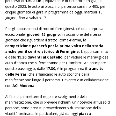
percorso di
1.600 km
(l’equivalente di circa mille miglia). In
questo 2023, le auto ai blocchi di partenza saranno 405, per
cinque giornata di gara in programma da oggi, martedì’ 13
giugno, fino a sabato 17.
Per gli appassionati di motori formiginesi, c’è una sorpresa
eccezionale:
giovedì 15 giugno
, in occasione della terza
giornata che riguarderà il tratto Roma-Parma,
la
competizione passerà per la prima volta nella storia
anche per il centro storico di Formigine.
L’appuntamento
è dalle
19.30 davanti al Castello
, per vedere le meravigliose
auto d’epoca che si fermeranno per il “timbro”. Ad anticipare
questo passaggio, dalle
17.30
, è in programma
il transito
delle Ferrari
che affiancano le auto storiche della
manifestazione lungo il percorso. L’evento è in collaborazione
con
ACI Modena.
Al fine di permettere il regolare svolgimento della
manifestazione, che si prevede richiami un notevole afflusso di
persone, sono previsti provvedimento di limitazione della
viabilità ordinaria. In particolare, già da oggi
piazza