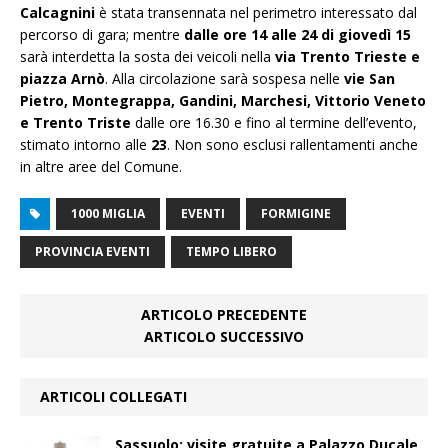
Calcagnini
è stata transennata nel perimetro interessato dal
percorso di gara; mentre
dalle ore 14 alle 24 di giovedì 15
sarà interdetta la sosta dei veicoli nella
via Trento Trieste e
piazza Arnò
. Alla circolazione sarà sospesa nelle
vie San
Pietro, Montegrappa, Gandini, Marchesi, Vittorio Veneto
e Trento Triste
dalle ore 16.30 e fino al termine dell’evento,
stimato intorno alle
23
. Non sono esclusi rallentamenti anche
in altre aree del Comune.
1000 MIGLIA
EVENTI
FORMIGINE
PROVINCIA EVENTI
TEMPO LIBERO
ARTICOLO PRECEDENTE
ARTICOLO SUCCESSIVO
ARTICOLI COLLEGATI
Sassuolo: visite gratuite a Palazzo Ducale