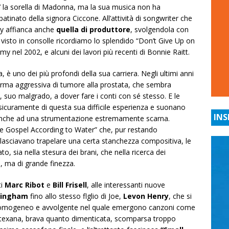
 la sorella di Madonna, ma la sua musica non ha
tinato della signora Ciccone. All’attività di songwriter che
ry affianca anche
quella di produttore
, svolgendola con
o visto in consolle ricordiamo lo splendido “Don’t Give Up on
nel 2002, e alcuni dei lavori più recenti di Bonnie Raitt.
, è uno dei più profondi della sua carriera. Negli ultimi anni
orma aggressiva di tumore alla prostata, che sembra
 suo malgrado, a dover fare i conti con sé stesso. E le
icuramente di questa sua difficile esperienza e suonano
INS
e anche ad una strumentazione estremamente scarna.
he Gospel According to Water” che, pur restando
, lasciavano trapelare una certa stanchezza compositiva, le
ato, sia nella stesura dei brani, che nella ricerca dei
i, ma di grande finezza.
ti
Marc Ribot
e
Bill Frisell
, alle interessanti nuove
ningham
fino allo stesso flglio di Joe,
Levon Henry
, che si
m omogeneo e avvolgente nel quale emergono canzoni come
e texana, brava quanto dimenticata, scomparsa troppo