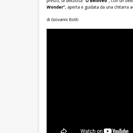
presto, la deliziosa
“O Beloved”
, con un bell
Wonder”
, aperta e guidata da una chitarra a
di Giovanni Botti