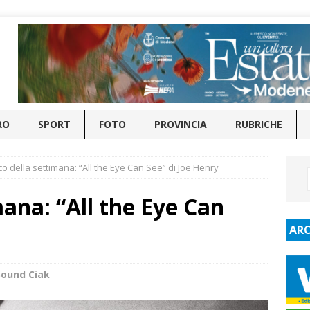
RO
SPORT
FOTO
PROVINCIA
RUBRICHE
sco della settimana: “All the Eye Can See” di Joe Henry
imana: “All the Eye Can
ARC
Sound Ciak