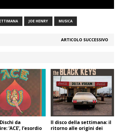
SETTIMANA
JOE HENRY
MUSICA
ARTICOLO SUCCESSIVO
Dischi da
Il disco della settimana: il
re: ‘ACE’, l’esordio
ritorno alle origini dei