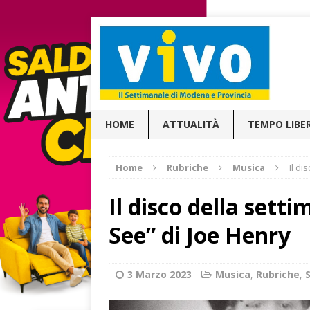
HOME
ATTUALITÀ
TEMPO LIBE
Home
Rubriche
Musica
Il di
Il disco della sett
See” di Joe Henry
3 Marzo 2023
Musica
,
Rubriche
,