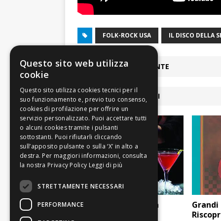
FOLK-ROCK USA
IL DISCO DELLA 
Questo sito web utilizza
ARTICOLO PRECEDENTE
cookie
ARTICOLI COLLEGATI
Leggi di più
STRETTAMENTE NECESSARI
Movida e rumore: da
Grandi 
PERFORMANCE
venerdì scattano le
Riscopri