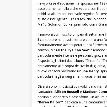
newyorkese d’adozione, ha sposato nel 1987
assolutamente nulla a che vedere con il pop pa
pubblica album con notevole regolarità, Hen
gusto e intelligenza. Tra i dischi che lo hann
Me” di Solomon Burke, premiato con il Grammy 
Il nuovo album, uscito un paio di settimane fa
il cantautore ha dovuto lottare contro una f
fortunatamente aver superato, e si è trovato,
canzoni di
“All the Eye Can See”
risentono s
particolarmente intense e personali, grazi
Rispetto agli ultimi due album, “Thrum” e “T
ampiamente al di sopra del livello di guardia
nuove canzoni mostrano
un Joe Henry
ispir
particolari negli arrangiamenti, quasi minimal
Diversi sono i musicisti coinvolti, dai chitarris
cantautrici
Allison Russell
e
Madison Cun
occupa di clarinetto e sassofono. Un albu
“Karen Dalton”
, dedicata a una cantautric