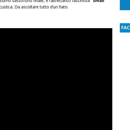
issimo sassofono finale, e l’altrettanto fascinosa
“Small
custica. Da ascoltare tutto d’un fiato.
FA