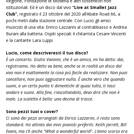
Regione, Fondazione di Modena e altri sostenitori non
istituzionali. Ed è un disco dal vivo
“Live at Smallet Jazz
Club”
, registrato il 23 ottobre del 2020 all’Abate Road 66, a
pochi metri dalla stazione centrale. Con Lucio gli amici
musicisti di una vita: Enrico Lazzarini al contrabbasso e Andrea
Burani alla batteria. Ospiti speciali: il chitarrista Cesare Vincenti
e la cantante Lara Luppi.
Lucio, come descriveresti il tuo disco?
È un concerto. Giulio Vannini, che è un amico, mi ha detto: dai,
registriamo. Ho detto va bene, anche se in realtà un disco dal
vivo non è esattamente la cosa più facile da realizzare. Non puoi
cancellare, non puoi aggiustare nulla. È anche vero che quando
suoni, a un certo punto ti dimentichi di quasi tutto, ti lasci
andare e suoni. Alla fine, riascoltandolo, devo dire che non è
male. La scaletta è bella: una decina di tracce.
Sono pezzi tuoi o cover?
Ci sono dei pezzi arrangiati da Enrico Lazzarini, il resto sono
standard. Ho attinto dai miei pianisti preferiti: Keith Jarrett, Bill
Evans, ma c’è anche “What a wonderful world”. L’anno scorso era