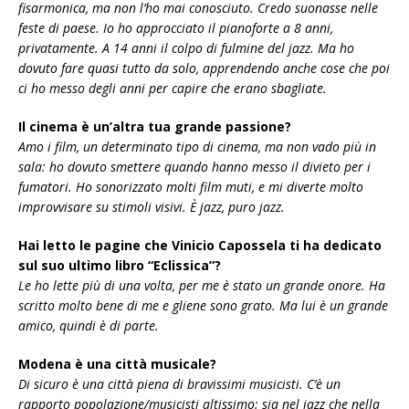
fisarmonica, ma non l’ho mai conosciuto. Credo suonasse nelle
feste di paese. Io ho approcciato il pianoforte a 8 anni,
privatamente. A 14 anni il colpo di fulmine del jazz. Ma ho
dovuto fare quasi tutto da solo, apprendendo anche cose che poi
ci ho messo degli anni per capire che erano sbagliate.
Il cinema è un’altra tua grande passione?
Amo i film, un determinato tipo di cinema, ma non vado più in
sala: ho dovuto smettere quando hanno messo il divieto per i
fumatori. Ho sonorizzato molti film muti, e mi diverte molto
improvvisare su stimoli visivi. È jazz, puro jazz.
Hai letto le pagine che Vinicio Capossela ti ha dedicato
sul suo ultimo libro “Eclissica”?
Le ho lette più di una volta, per me è stato un grande onore. Ha
scritto molto bene di me e gliene sono grato. Ma lui è un grande
amico, quindi è di parte.
Modena è una città musicale?
Di sicuro è una città piena di bravissimi musicisti. C’è un
rapporto popolazione/musicisti altissimo: sia nel jazz che nella