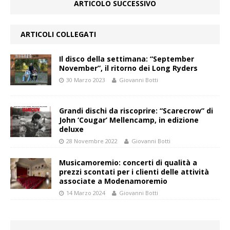
ARTICOLO SUCCESSIVO
ARTICOLI COLLEGATI
Il disco della settimana: “September
November”, il ritorno dei Long Ryders
30 Marzo 2023
Giovanni Botti
Grandi dischi da riscoprire: “Scarecrow” di
John ‘Cougar’ Mellencamp, in edizione
deluxe
28 Novembre 2022
Giovanni Botti
Musicamoremio: concerti di qualità a
prezzi scontati per i clienti delle attività
associate a Modenamoremio
14 Marzo 2024
Giovanni Botti