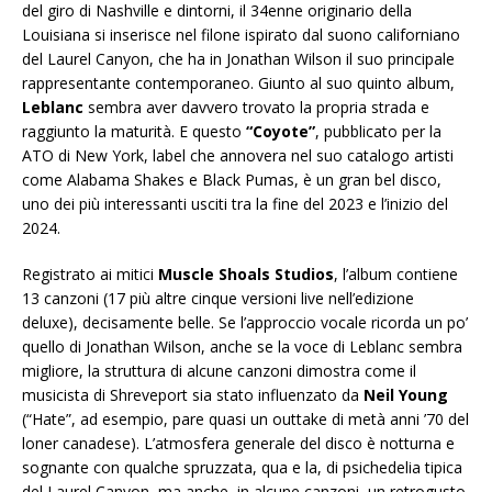
del giro di Nashville e dintorni, il 34enne originario della
Louisiana si inserisce nel filone ispirato dal suono californiano
del Laurel Canyon, che ha in Jonathan Wilson il suo principale
rappresentante contemporaneo. Giunto al suo quinto album,
Leblanc
sembra aver davvero trovato la propria strada e
raggiunto la maturità. E questo
“Coyote”
, pubblicato per la
ATO di New York, label che annovera nel suo catalogo artisti
come Alabama Shakes e Black Pumas, è un gran bel disco,
uno dei più interessanti usciti tra la fine del 2023 e l’inizio del
2024.
Registrato ai mitici
Muscle Shoals Studios
, l’album contiene
13 canzoni (17 più altre cinque versioni live nell’edizione
deluxe), decisamente belle. Se l’approccio vocale ricorda un po’
quello di Jonathan Wilson, anche se la voce di Leblanc sembra
migliore, la struttura di alcune canzoni dimostra come il
musicista di Shreveport sia stato influenzato da
Neil Young
(“Hate”, ad esempio, pare quasi un outtake di metà anni ’70 del
loner canadese). L’atmosfera generale del disco è notturna e
sognante con qualche spruzzata, qua e la, di psichedelia tipica
del Laurel Canyon, ma anche, in alcune canzoni, un retrogusto