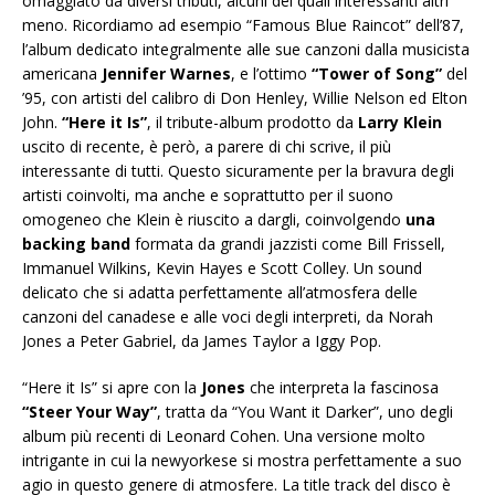
omaggiato da diversi tributi, alcuni dei quali interessanti altri
meno. Ricordiamo ad esempio “Famous Blue Raincot” dell’87,
l’album dedicato integralmente alle sue canzoni dalla musicista
americana
Jennifer Warnes
, e l’ottimo
“Tower of Song”
del
’95, con artisti del calibro di Don Henley, Willie Nelson ed Elton
John.
“Here it Is”
, il tribute-album prodotto da
Larry Klein
uscito di recente, è però, a parere di chi scrive, il più
interessante di tutti. Questo sicuramente per la bravura degli
artisti coinvolti, ma anche e soprattutto per il suono
omogeneo che Klein è riuscito a dargli, coinvolgendo
una
backing band
formata da grandi jazzisti come Bill Frissell,
Immanuel Wilkins, Kevin Hayes e Scott Colley. Un sound
delicato che si adatta perfettamente all’atmosfera delle
canzoni del canadese e alle voci degli interpreti, da Norah
Jones a Peter Gabriel, da James Taylor a Iggy Pop.
“Here it Is” si apre con la
Jones
che interpreta la fascinosa
“Steer Your Way”
, tratta da “You Want it Darker”, uno degli
album più recenti di Leonard Cohen. Una versione molto
intrigante in cui la newyorkese si mostra perfettamente a suo
agio in questo genere di atmosfere. La title track del disco è