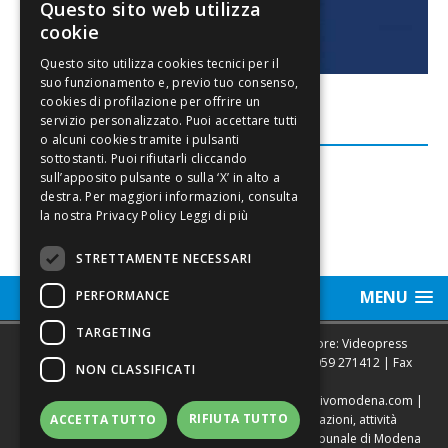
Questo sito web utilizza
cookie
FACEBOOK
Leggi di più
STRETTAMENTE NECESSARI
MENU
PERFORMANCE
TARGETING
Sede legale, Redazione, pubblicità e annunci Editore: Videopress
Modena S.r.l. via Emilia Est, 402/6 - Modena | Tel.
059 271412
| Fax
NON CLASSIFICATI
0593682441
Direttore Resp. Giovanni Botti | email:
redazione@vivomodena.com
|
RIFIUTA TUTTO
www.vivomodena.it
| Diffusione gratuita in abitazioni, attività
ACCETTA TUTTO
commerciali, edicole di Modena. Autorizzazione Tribunale di Modena