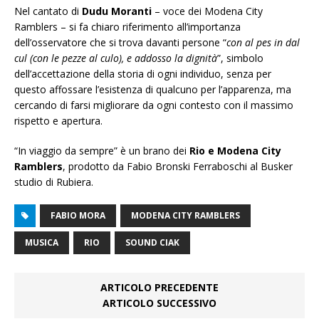
Nel cantato di
Dudu Moranti
– voce dei Modena City
Ramblers – si fa chiaro riferimento all’importanza
dell’osservatore che si trova davanti persone “
con al pes in dal
cul (con le pezze al culo), e addosso la dignità
”, simbolo
dell’accettazione della storia di ogni individuo, senza per
questo affossare l’esistenza di qualcuno per l’apparenza, ma
cercando di farsi migliorare da ogni contesto con il massimo
rispetto e apertura.
“In viaggio da sempre” è un brano dei
Rio e Modena City
Ramblers
, prodotto da Fabio Bronski Ferraboschi al Busker
studio di Rubiera.
FABIO MORA
MODENA CITY RAMBLERS
MUSICA
RIO
SOUND CIAK
ARTICOLO PRECEDENTE
ARTICOLO SUCCESSIVO