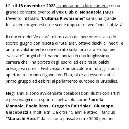
I Rio il
18 novembre 2022
chiuderanno la loro carriera
con un
grande concerto evento al
Vox Club di Nonantola (MO)
.
L’evento intitolato “
L’ultima Rivoluzione
” sarà una grande
festa per congedarsi dalle scene dopo oltre vent’anni di attività.
Il concerto del Vox sarà l’ultimo atto del percorso iniziato lo
scorso giugno con l’uscita di “Stellare”, ottavo dischi di inediti, e
un tour volutamente concentrato sulla loro cara Emilia, per
“salutare” luoghi che li hanno lanciati in una lunghissima
carriera che li ha portati dagli esordi ad esibirsi su palchi
prestigiosi come il Festivalbar, Campovolo e in tutti gli stadi in
apertura a Luciano Ligabue ed Elisa, oltre ad essere stati il
primo gruppo ad esibirsi al parlamento europeo di Bruxelles.
Negli anni si sono avvicendate collaborazioni illustri con artisti
e personaggi dello sport e spettacolo come
Fiorella
Mannoia, Paolo Rossi, Gregorio Paltrinieri, Giuseppe
Giacobazzi
e molti altri. Da oltre 15 anni è attivo il fanclub
“Mariachi Hotel”
da cui sono passate oltre 5000 persone.