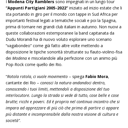
I
Modena City Ramblers
sono impegnati in un lungo tour
“Appunti Partigiani 2005-2022”
iniziato ad inizio estate che li
sta portando in giro per il mondo con tappe in Sud Africa per
importanti festival legati a tematiche sociali e poi la Spagna,
prima di tornare nei grandi club italiani in autunno. Non nuovi a
queste collaborazioni estemporanee la band capitanata da
Dudu Morandi ha di nuovo voluto esplorare uno scenario
“vagabondeo” come già fatto altre volte mettendo a
disposizione le tipiche sonorità strutturate su flauto-violino-fisa
dei
Modena
e miscelandole alla perfezione con un animo più
Pop-Rock come quello dei Rio.
“
Rotola rotola, ci vuole movimento
– spiega
Fabio Mora
,
cantante dei Rio –
conosci la natura andandoci dentro,
conoscendo i tuoi limiti, mettendoli a disposizione del tuo
interlocutore. Lungo la strada si vede di tutto, cose belle e cose
brutte; ricchi e poveri. Ed è proprio nel continuo incontro che si
impara ad apprezzare di più ciò che prima di partire ci appare
più distante e incomprensibile dalla nostra visione di cultura e
società”
.