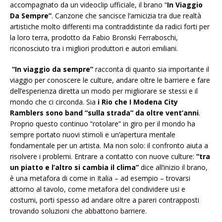
accompagnato da un videoclip ufficiale, il brano “
In Viaggio
Da Sempre”
. Canzone che sancisce l’amicizia tra due realtà
artistiche molto differenti ma contraddistinte da radici forti per
la loro terra, prodotto da Fabio Bronski Ferraboschi,
riconosciuto tra i migliori produttori e autori emiliani.
“In viaggio da sempre”
racconta di quanto sia importante il
viaggio per conoscere le culture, andare oltre le barriere e fare
dell’esperienza diretta un modo per migliorare se stessi e il
mondo che ci circonda. Sia
i Rio che I Modena City
Ramblers sono band “sulla strada” da oltre vent’anni
.
Proprio questo continuo “rotolare” in giro per il mondo ha
sempre portato nuovi stimoli e un’apertura mentale
fondamentale per un artista. Ma non solo: il confronto aiuta a
risolvere i problemi. Entrare a contatto con nuove culture:
“tra
un piatto e l’altro si cambia il clima”
dice all’inizio il brano,
è una metafora di come in Italia – ad esempio – trovarsi
attorno al tavolo, come metafora del condividere usi e
costumi, porti spesso ad andare oltre a pareri contrapposti
trovando soluzioni che abbattono barriere.