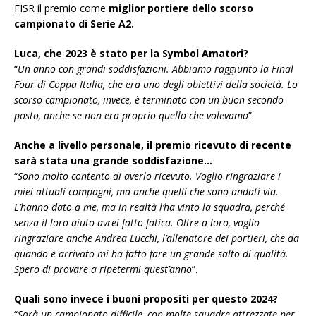
FISR il premio come
miglior portiere dello scorso
campionato di Serie A2.
Luca, che 2023 è stato per la Symbol Amatori?
“
Un anno con grandi soddisfazioni. Abbiamo raggiunto la Final
Four di Coppa Italia, che era uno degli obiettivi della società. Lo
scorso campionato, invece, è terminato con un buon secondo
posto, anche se non era proprio quello che volevamo
”.
Anche a livello personale, il premio ricevuto di recente
sarà stata una grande soddisfazione…
“
Sono molto contento di averlo ricevuto. Voglio ringraziare i
miei attuali compagni, ma anche quelli che sono andati via.
L’hanno dato a me, ma in realtà l’ha vinto la squadra, perché
senza il loro aiuto avrei fatto fatica. Oltre a loro, voglio
ringraziare anche Andrea Lucchi, l’allenatore dei portieri, che da
quando è arrivato mi ha fatto fare un grande salto di qualità.
Spero di provare a ripetermi quest’anno
”.
Quali sono invece i buoni propositi per questo 2024?
“
Sarà un campionato difficile, con molte squadre attrezzate per