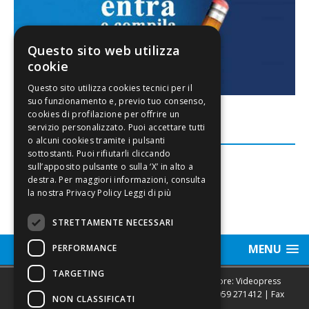
Questo sito web utilizza
cookie
FACEBOOK
Leggi di più
STRETTAMENTE NECESSARI
MENU
PERFORMANCE
TARGETING
Sede legale, Redazione, pubblicità e annunci Editore: Videopress
Modena S.r.l. via Emilia Est, 402/6 - Modena | Tel.
059 271412
| Fax
NON CLASSIFICATI
0593682441