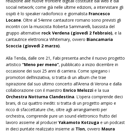
relazione alle nuove frontiere digitali costituite dal web e dai
social network; come già nelle ultime edizioni, a intervistare gli
ospiti è lo speaker radiofonico e giornalista
Francesco
Locane
. Oltre al 54enne cantautore romano sono previsti gli
incontri con la musicista Roberta Sammarelli, bassista del
gruppo alternative
rock Verdena (giovedì 2 febbraio)
, e la
cantautrice elettronica Whitemary, ovvero
Biancamaria
Scoccia (giovedì 2 marzo)
.
Alla Tenda, dalle ore 21, Fabi presenta anche il nuovo progetto
artistico
“Meno per meno”
, pubblicato a inizio dicembre in
occasione dei suoi 25 anni di carriera. Come spiegano i
promotori dell’iniziativa, si tratta di un album che trae
ispirazione dal suo ultimo concerto all’Arena di Verona e dalla
collaborazione con il maestro
Enrico Melozzi
e la sua
Orchestra Notturna Clandestina
. L’opera comprende dieci
brani, di cui quattro inediti: si tratta di un progetto ampio e
ricco di sfaccettature che, oltre agli arrangiamenti per
orchestra, comprende pure un sound elettronico frutto del
lavoro assieme al producer
Yakamoto Kotzuga
e un podcast
in dieci puntate realizzato insieme ai
Tlon
, ovvero
Maura