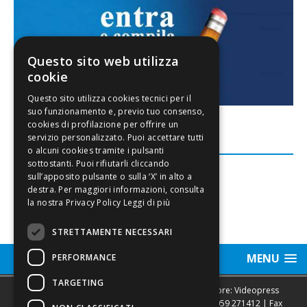
Questo sito web utilizza
cookie
FACEBOOK
Leggi di più
STRETTAMENTE NECESSARI
MENU
PERFORMANCE
TARGETING
Sede legale, Redazione, pubblicità e annunci Editore: Videopress
Modena S.r.l. via Emilia Est, 402/6 - Modena | Tel.
059 271412
| Fax