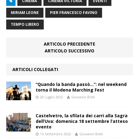
CINEMA
CINEMA VICTORIA
EVENTI
MIRIAM LEONE
PIER FRANCESCO FAVINO
TEMPO LIBERO
ARTICOLO PRECEDENTE
ARTICOLO SUCCESSIVO
ARTICOLI COLLEGATI
“Quando la banda passò…”: nel weekend
torna il Modena Marching Fest
20 Luglio 2022
Giovanni Botti
Castelvetro, la sfilata dei carri alla Sagra
dell’Uva: domenica 18 settembre l’atteso
evento
15 Settembre 2022
Giovanni Botti