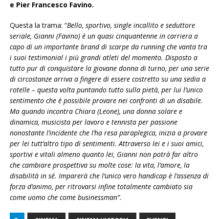
e Pier Francesco Favino.
Questa la trama: “
Bello, sportivo, single incallito e seduttore
seriale, Gianni (Favino) è un quasi cinquantenne in carriera a
capo di un importante brand di scarpe da running che vanta tra
i suoi testimonial i più grandi atleti del momento. Disposto a
tutto pur di conquistare la giovane donna di turno, per una serie
di circostanze arriva a fingere di essere costretto su una sedia a
rotelle – questa volta puntando tutto sulla pietà, per lui l’unico
sentimento che è possibile provare nei confronti di un disabile.
Ma quando incontra Chiara (Leone), una donna solare e
dinamica, musicista per lavoro e tennista per passione
nonostante l’incidente che l’ha resa paraplegica, inizia a provare
per lei tutt’altro tipo di sentimenti. Attraverso lei e i suoi amici,
sportivi e vitali almeno quanto lei, Gianni non potrà far altro
che cambiare prospettiva su molte cose: la vita, l’amore, la
disabilità in sé. Imparerà che l’unico vero handicap è l’assenza di
forza d’animo, per ritrovarsi infine totalmente cambiato sia
come uomo che come businessman”.