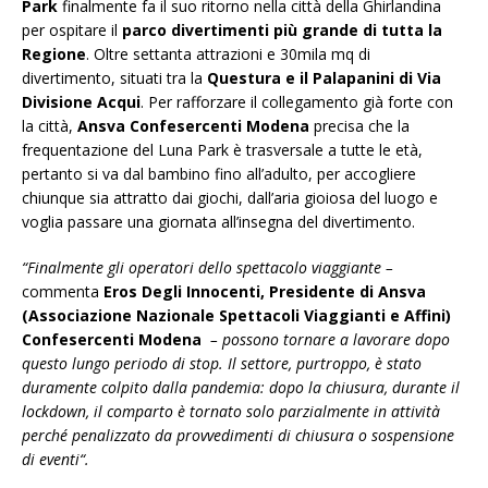
Park
finalmente fa il suo ritorno nella città della Ghirlandina
per ospitare il
parco divertimenti più grande di tutta la
Regione
. Oltre settanta attrazioni e 30mila mq di
divertimento, situati tra la
Questura e il Palapanini di Via
Divisione Acqui
. Per rafforzare il collegamento già forte con
la città,
Ansva Confesercenti Modena
precisa che la
frequentazione del Luna Park è trasversale a tutte le età,
pertanto si va dal bambino fino all’adulto, per accogliere
chiunque sia attratto dai giochi, dall’aria gioiosa del luogo e
voglia passare una giornata all’insegna del divertimento.
“Finalmente gli operatori dello spettacolo viaggiante –
commenta
Eros Degli Innocenti, Presidente di Ansva
(Associazione Nazionale Spettacoli Viaggianti e Affini)
Confesercenti Modena
– possono tornare a lavorare dopo
questo lungo periodo di stop. Il settore, purtroppo, è stato
duramente colpito dalla pandemia:
dopo la chiusura, durante il
lockdown, il comparto è tornato solo parzialmente in attività
perché penalizzato da provvedimenti di chiusura o sospensione
di eventi
“.