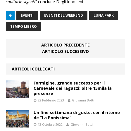
sanitarie vigenti
” conclude Degli Innocenti.
EVENTI
EVENTI DEL WEEKEND
LUNA PARK
TEMPO LIBERO
ARTICOLO PRECEDENTE
ARTICOLO SUCCESSIVO
ARTICOLI COLLEGATI
Formigine, grande successo per il
Carnevale dei ragazzi: oltre 15mila la
presenze
22 Febbraio 2023
Giovanni Botti
Un fine settimana di gusto, con il ritorno
de “La Bonissima”
13 Ottobre 2022
Giovanni Botti