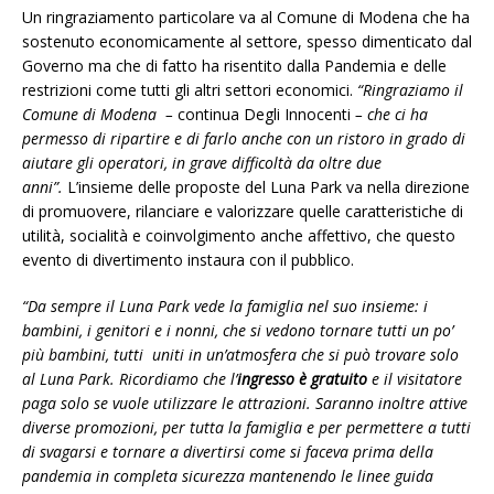
Un ringraziamento particolare va al Comune di Modena che ha
sostenuto economicamente al settore, spesso dimenticato dal
Governo ma che di fatto ha risentito dalla Pandemia e delle
restrizioni come tutti gli altri settori economici.
“Ringraziamo il
Comune di Modena –
continua Degli Innocenti
– che ci ha
permesso di ripartire e di farlo anche con un ristoro in grado di
aiutare gli operatori, in grave difficoltà da oltre due
anni”.
L’insieme delle proposte del Luna Park va nella direzione
di promuovere, rilanciare e valorizzare quelle caratteristiche di
utilità, socialità e coinvolgimento anche affettivo, che questo
evento di divertimento instaura con il pubblico.
“Da sempre il Luna Park vede la famiglia nel suo insieme: i
bambini, i genitori e i nonni, che si vedono tornare tutti un po’
più bambini, tutti uniti in un’atmosfera che si può trovare solo
al Luna Park. Ricordiamo che l’
ingresso è gratuito
e il visitatore
paga solo se vuole utilizzare le attrazioni. Saranno inoltre attive
diverse promozioni, per tutta la famiglia e per permettere a tutti
di svagarsi e tornare a divertirsi come si faceva prima della
pandemia in completa sicurezza mantenendo le linee guida