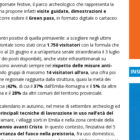
giornate festive, il parco archeologico che rappresenta la
na propone infatti
visite guidate, dimostrazioni e
orre esibire il
Green pass
, in formato digitale o cartaceo
i positivi di quella primaverile: a scegliere negli ultimi
Montale sono stati circa
1.750 visitatori
con la formula che
 al 20 giugno e a un’apertura serale straordinaria il 3 luglio
”
dei posti disponibili), anche visite infrasettimanali su
ur sono avvenuti sempre nel
rispetto delle misure anti-
INS
ando gruppi di massimo
14 visitatori all’ora
, una cifra poi
e regionale raggiunta dalla struttura, quasi la metà dei
ia (
42%
, di cui il
37%
dall’Emilia-Romagna e il
5%
da altre
a e il
28%
da altri comuni del territorio provinciale.
 calendario in autunno, nel mese di settembre archeologi ed
principali tecniche di lavorazione in uso nell’età del
amare, i villaggi sorti in Emilia e nella zona centrale della
lennio avanti Cristo
. In questo contesto, l’iniziativa del 5
ortanza del fuoco nella preistoria
, fra uso domestico,