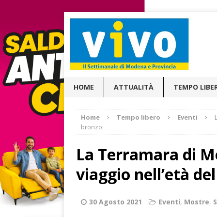
HOME
ATTUALITÀ
TEMPO LIBE
Home
Tempo libero
Eventi
bronzo
La Terramara di M
viaggio nell’età de
30 Agosto 2021
Eventi
,
Mostre
,