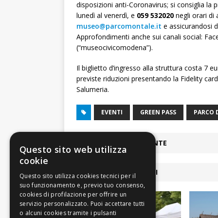
disposizioni anti-Coronavirus; si consiglia la 
lunedì al venerdì, e
059 532020
negli orari di
museo@parcomontale.it
e assicurandosi di
Approfondimenti anche sui canali social: Fa
(“museocivicomodena”).
Il biglietto d’ingresso alla struttura costa 7 e
previste riduzioni presentando la Fidelity car
Salumeria.
EVENTI
GREEN PASS
PARCO 
ARTICOLO PRECEDENTE
Questo sito web utilizza
cookie
ARTICOLI COLLEGATI