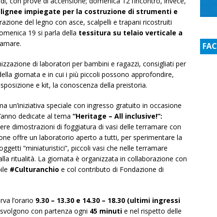
cendi, con prove di accensione; domenica 12 l’incontro, invece,
lignee impiegate per la costruzione di strumenti e
razione del legno con asce, scalpelli e trapani ricostruiti
domenica 19 si parla della
tessitura su telaio verticale a
rramare.
FA
zzazione di laboratori per bambini e ragazzi, consigliati per
della giornata e in cui i più piccoli possono approfondire,
sposizione e kit, la conoscenza della preistoria.
 un’iniziativa speciale con ingresso gratuito in occasione
t’anno dedicate al tema
“Heritage – All inclusive!”:
dere dimostrazioni di foggiatura di vasi delle terramare con
one offre un laboratorio aperto a tutti, per sperimentare la
oggetti “miniaturistici”, piccoli vasi che nelle terramare
lla ritualità. La giornata è organizzata in collaborazione con
ile
#Culturanchio
e col contributo di Fondazione di
rva l’orario
9.30 – 13.30 e 14.30 – 18.30 (ultimi ingressi
si svolgono con partenza ogni
45 minuti
e nel rispetto delle