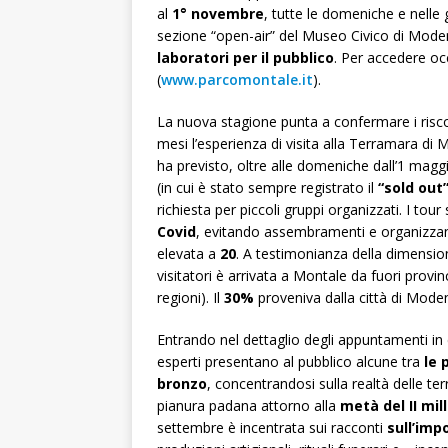
al
1° novembre
, tutte le domeniche e nelle 
sezione “open-air” del Museo Civico di Mode
laboratori per il pubblico
. Per accedere occ
(
www.parcomontale.it
).
La nuova stagione punta a confermare i riscontr
mesi l’esperienza di visita alla Terramara di 
ha previsto, oltre alle domeniche dall’1 maggio
(in cui è stato sempre registrato il
“sold out
richiesta per piccoli gruppi organizzati. I to
Covid
, evitando assembramenti e organizz
elevata a
20
. A testimonianza della dimension
visitatori è arrivata a Montale da fuori provinc
regioni). Il
30%
proveniva dalla città di Moden
Entrando nel dettaglio degli appuntamenti in
esperti presentano al pubblico alcune tra
le 
bronzo
, concentrandosi sulla realtà delle terr
pianura padana attorno alla
metà del II mil
settembre è incentrata sui racconti
sull’imp