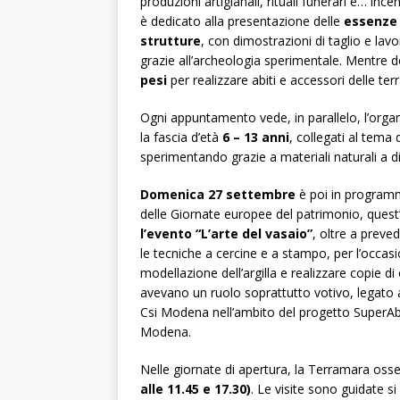
produzioni artigianali, rituali funerari e… in
è dedicato alla presentazione delle
essenze 
strutture
, con dimostrazioni di taglio e lavo
grazie all’archeologia sperimentale. Mentre 
pesi
per realizzare abiti e accessori delle te
Ogni appuntamento vede, in parallelo, l’organi
la fascia d’età
6 – 13 anni
, collegati al tema 
sperimentando grazie a materiali naturali a di
Domenica 27 settembre
è poi in programma
delle Giornate europee del patrimonio, ques
l’evento “L’arte del vasaio”
, oltre a preve
le tecniche a cercine e a stampo, per l’occasi
modellazione dell’argilla e realizzare copie di 
avevano un ruolo soprattutto votivo, legato a
Csi Modena nell’ambito del progetto SuperAb
Modena.
Nelle giornate di apertura, la Terramara osse
alle 11.45 e 17.30)
. Le visite sono guidate 