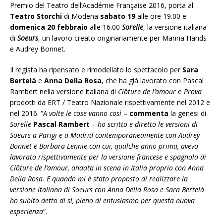
Premio del Teatro dell’Académie Française 2016, porta al
Teatro Storchi
di Modena
sabato 19
alle ore 19.00 e
domenica 20 febbraio
alle 16.00
Sorelle
, la versione italiana
di
Soeurs
, un lavoro creato originariamente per Marina Hands
e Audrey Bonnet.
Il regista ha ripensato e rimodellato lo spettacolo per
Sara
Bertelà
e
Anna Della Rosa
, che ha già lavorato con Pascal
Rambert nella versione italiana di
Clôture de l’amour
e
Prova
prodotti da ERT / Teatro Nazionale rispettivamente nel 2012 e
nel 2016. “
A volte le cose vanno così
–
commenta
la genesi di
Sorelle
Pascal Rambert
–
ho scritto e diretto le versioni di
Soeurs a Parigi e a Madrid contemporaneamente con Audrey
Bonnet e Barbara Lennie con cui, qualche anno prima, avevo
lavorato rispettivamente per la versione francese e spagnola di
Clôture de l’amour, andata in scena in Italia proprio con Anna
Della Rosa. E quando mi è stato proposto di realizzare la
versione italiana di Soeurs con Anna Della Rosa e Sara Bertelà
ho subito detto di sì, pieno di entusiasmo per questa nuova
esperienza
“.