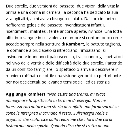
Due sorelle, due versioni del passato, due visioni della vita: la
prima è una donna in carriera, la seconda ha dedicato la sua
vita agli altri, a chi aveva bisogno di aiuto. Dal loro incontro
riaffiorano gelosie del passato, rivendicazioni infantili,
risentimenti, malintesi, ferite ancora aperte, rivincite. Una lotta
all’ultimo sangue in cui violenza e amore si confondono: come
accade sempre nella scrittura di
Rambert
, le battute taglienti,
le domande a bruciapelo si intrecciano, rimbalzano, si
insinuano e inondano il palcoscenico, trascinando gli spettatori
nel vivo delle verità e delle difficoltà delle due sorelle. Partendo
da un conflitto famigliare, lo spettacolo arriva a descrivere in
maniera raffinata e sottile una visione geopolitica perturbante
per noi occidentali, sollevando temi sociali ed esistenziali.
Aggiunge Rambert
: “
Non esiste una trama, mi piace
immaginare lo spettacolo in termini di energia. Non mi
interessa raccontare una storia di conflitto ma focalizzarmi su
come le interpreti incarnano il testo. Sull’energia reale e
organica che scaturisce dalla relazione che i loro due corpi
instaurano nello spazio. Quando dico che si tratta di uno