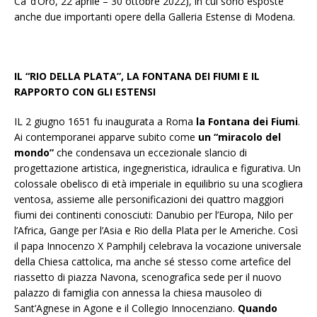
Ca’ d’Oro, 22 aprile – 30 ottobre 2022), in cui sono esposte
anche due importanti opere della Galleria Estense di Modena.
IL “RIO DELLA PLATA”, LA FONTANA DEI FIUMI E IL
RAPPORTO CON GLI ESTENSI
IL 2 giugno 1651 fu inaugurata a Roma
la Fontana dei Fiumi
.
Ai contemporanei apparve subito come
un “miracolo del
mondo”
che condensava un eccezionale slancio di
progettazione artistica, ingegneristica, idraulica e figurativa. Un
colossale obelisco di età imperiale in equilibrio su una scogliera
ventosa, assieme alle personificazioni dei quattro maggiori
fiumi dei continenti conosciuti: Danubio per l’Europa, Nilo per
l’Africa, Gange per l’Asia e Rio della Plata per le Americhe. Così
il papa Innocenzo X Pamphilj celebrava la vocazione universale
della Chiesa cattolica, ma anche sé stesso come artefice del
riassetto di piazza Navona, scenografica sede per il nuovo
palazzo di famiglia con annessa la chiesa mausoleo di
Sant’Agnese in Agone e il Collegio Innocenziano.
Quando