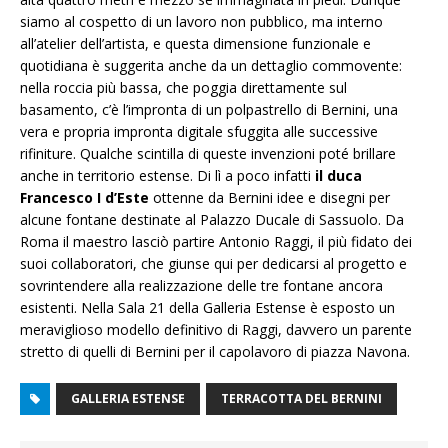
siamo al cospetto di un lavoro non pubblico, ma interno
all’atelier dell’artista, e questa dimensione funzionale e
quotidiana è suggerita anche da un dettaglio commovente:
nella roccia più bassa, che poggia direttamente sul
basamento, c’è l’impronta di un polpastrello di Bernini, una
vera e propria impronta digitale sfuggita alle successive
rifiniture. Qualche scintilla di queste invenzioni poté brillare
anche in territorio estense. Di lì a poco infatti
il duca
Francesco I d’Este
ottenne da Bernini idee e disegni per
alcune fontane destinate al Palazzo Ducale di Sassuolo. Da
Roma il maestro lasciò partire Antonio Raggi, il più fidato dei
suoi collaboratori, che giunse qui per dedicarsi al progetto e
sovrintendere alla realizzazione delle tre fontane ancora
esistenti. Nella Sala 21 della Galleria Estense è esposto un
meraviglioso modello definitivo di Raggi, davvero un parente
stretto di quelli di Bernini per il capolavoro di piazza Navona.
GALLERIA ESTENSE
TERRACOTTA DEL BERNINI