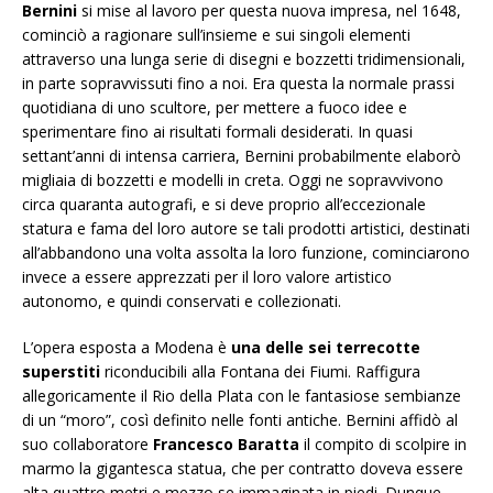
Bernini
si mise al lavoro per questa nuova impresa, nel 1648,
cominciò a ragionare sull’insieme e sui singoli elementi
attraverso una lunga serie di disegni e bozzetti tridimensionali,
in parte sopravvissuti fino a noi. Era questa la normale prassi
quotidiana di uno scultore, per mettere a fuoco idee e
sperimentare fino ai risultati formali desiderati. In quasi
settant’anni di intensa carriera, Bernini probabilmente elaborò
migliaia di bozzetti e modelli in creta. Oggi ne sopravvivono
circa quaranta autografi, e si deve proprio all’eccezionale
statura e fama del loro autore se tali prodotti artistici, destinati
all’abbandono una volta assolta la loro funzione, cominciarono
invece a essere apprezzati per il loro valore artistico
autonomo, e quindi conservati e collezionati.
L’opera esposta a Modena è
una delle sei terrecotte
superstiti
riconducibili alla Fontana dei Fiumi. Raffigura
allegoricamente il Rio della Plata con le fantasiose sembianze
di un “moro”, così definito nelle fonti antiche. Bernini affidò al
suo collaboratore
Francesco Baratta
il compito di scolpire in
marmo la gigantesca statua, che per contratto doveva essere
alta quattro metri e mezzo se immaginata in piedi. Dunque