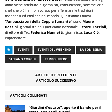
anno viene attribuito a giornalisti, comunicatori, sommelier e
chef che più hanno lavorato per affermare le tradizioni
modenesi ed emiliane nel mondo. Quest’anno i nuovi
“Ambasciatori della Coppia fumante”
sono
Mauro
Bassini
, giornalista del Quotidiano nazionale;
Ettore Tazzioli
,
direttore di Trc;
Federica Nannetti
, giornalista;
Luca Clò
,
imprenditore.
EVENTI
EVENTI DEL WEEKEND
LA BONISSIMA
STEFANO CORGHI
TEMPO LIBERO
ARTICOLO PRECEDENTE
ARTICOLO SUCCESSIVO
ARTICOLI COLLEGATI
“Giardini d’estate”: aperto il bando per il
cartellone degli eventi