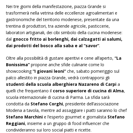
Nei tre giorni della manifestazione, piazza Grande si
trasformerà nella vetrina delle eccellenze agroalimentari e
gastronomiche del territorio modenese, presentate da una
trentina di produttori, tra aziende agricole, pasticcerie,
laboratori artigianali, dei cibi simbolo della cucina modenese:
dal
gnocco fritto ai borlenghi, dai calzagatti ai salumi,
dai prodotti del bosco alla saba e al “savor”
.
Oltre alla possibilità di gustare aperitivi e cene all’aperto,
“La
Bonissima”
propone anche sfide culinarie come lo
showcooking
“I giovani leoni”
che, sabato pomeriggio sul
palco allestito in piazza Grande, vedrà contrapporsi gli
studenti della scuola alberghiera Nazareno di Carpi
a
quelli che frequentano il
corso superiore di cucina di Alma
,
scuola internazionale di cucina di Parma. La sfida sarà
condotta da
Stefano Corghi
, presidente dell’associazione
Modena a tavola, mentre ad assaggiare i piatti saranno lo chef
Stefano Marchini
e l’esperto gourmet e giornalista
Stefano
Reggiani
, insieme a un gruppo di food influencer che
condivideranno sui loro social piatti e ricette.