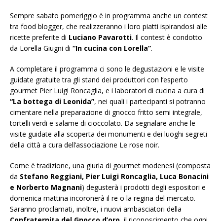
Sempre sabato pomeriggio è in programma anche un contest
tra food blogger, che realizzeranno i loro piatti ispirandosi alle
ricette preferite di
Luciano Pavarotti
. Il contest è condotto
da Lorella Giugni di
“In cucina con Lorella”
.
A completare il programma ci sono le degustazioni e le visite
guidate gratuite tra gli stand dei produttori con l’esperto
gourmet Pier Luigi Roncaglia, e i laboratori di cucina a cura di
“La bottega di Leonida”
, nei quali i partecipanti si potranno
cimentare nella preparazione di gnocco fritto semi integrale,
tortelli verdi e salame di cioccolato. Da segnalare anche le
visite guidate alla scoperta dei monumenti e dei luoghi segreti
della città a cura dell’associazione Le rose noir.
Come è tradizione, una giuria di gourmet modenesi (composta
da
Stefano Reggiani, Pier Luigi Roncaglia, Luca Bonacini
e Norberto Magnani
) degusterà i prodotti degli espositori e
domenica mattina incoronerà il re o la regina del mercato.
Saranno proclamati, inoltre, i nuovi ambasciatori della
Confraternita del Gnocco d’oro
, il riconoscimento che ogni