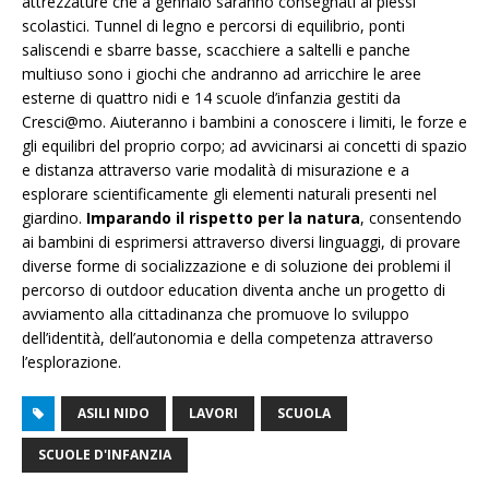
attrezzature che a gennaio saranno consegnati ai plessi
scolastici. Tunnel di legno e percorsi di equilibrio, ponti
saliscendi e sbarre basse, scacchiere a saltelli e panche
multiuso sono i giochi che andranno ad arricchire le aree
esterne di quattro nidi e 14 scuole d’infanzia gestiti da
Cresci@mo. Aiuteranno i bambini a conoscere i limiti, le forze e
gli equilibri del proprio corpo; ad avvicinarsi ai concetti di spazio
e distanza attraverso varie modalità di misurazione e a
esplorare scientificamente gli elementi naturali presenti nel
giardino.
Imparando il rispetto per la natura
, consentendo
ai bambini di esprimersi attraverso diversi linguaggi, di provare
diverse forme di socializzazione e di soluzione dei problemi il
percorso di outdoor education diventa anche un progetto di
avviamento alla cittadinanza che promuove lo sviluppo
dell’identità, dell’autonomia e della competenza attraverso
l’esplorazione.
ASILI NIDO
LAVORI
SCUOLA
SCUOLE D'INFANZIA