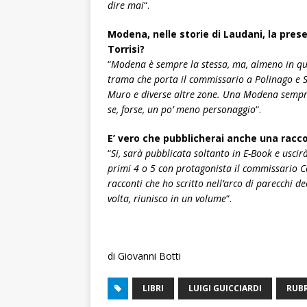
dire mai
“.
Modena, nelle storie di Laudani, la prese
Torrisi?
“
Modena è sempre la stessa, ma, almeno in ques
trama che porta il commissario a Polinago e Se
Muro e diverse altre zone. Una Modena sempre r
se, forse, un po’ meno personaggio
“.
E’ vero che pubblicherai anche una racco
“
Si, sarà pubblicata soltanto in E-Book e uscirà
primi 4 o 5 con protagonista il commissario Cat
racconti che ho scritto nell’arco di parecchi d
volta, riunisco in un volume
“.
di Giovanni Botti
LIBRI
LUIGI GUICCIARDI
RUB