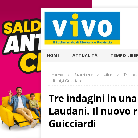
HOME
ATTUALITÀ
TEMPO LIBE
Home
Rubriche
Libri
Tre ind
di Luigi Guicciardi
Tre indagini in una
Laudani. Il nuovo r
Guicciardi