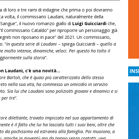
ra di loro e tre rami di indagine che prima o poi dovranno
sta volta, il commissario Laudani, naturalmente della
i Sangue”, il nuovo romanzo giallo di
Luigi Guicciardi
che,
l commissario Cataldo” per riproporre un personaggio già
Segreti non riposano in pace” del 2021. Un commissario,
o. “
In questa serie di Laudani
– spiega Guicciardi –
quello a
e molto intense, dinamiche, veloci. Per questo ho tolto il
ggiormente sulla storia
”.
n Laudani, c’è una novità…
INS
tore Bartoli, che è quasi più caratterizzato dello stesso
eto nella sua vita, ha commesso un omicidio in servizio
o. Sia lui che Laudani sono poliziotti giovani e dinamici e si
 per tre
“.
ttore dilettante, trovato impiccato nel suo appartamento di
e è il fatto che lui ha lasciato tutti i suoi beni, oltre che
uto da pochissimo ed estraneo alla famiglia. Poi muoiono, a
ni, amiche in gioventù ma da tempo senza contatti, una