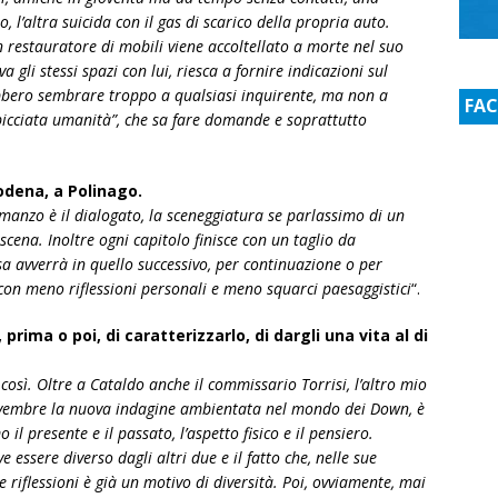
 l’altra suicida con il gas di scarico della propria auto.
n restauratore di mobili viene accoltellato a morte nel suo
 gli stessi spazi con lui, riesca a fornire indicazioni sul
bbero sembrare troppo a qualsiasi inquirente, ma non a
FA
opicciata umanità”, che sa fare domande e soprattutto
odena, a Polinago.
anzo è il dialogato, la sceneggiatura se parlassimo di un
 scena. Inoltre ogni capitolo finisce con un taglio da
 cosa avverrà in quello successivo, per continuazione o per
, con meno riflessioni personali e meno squarci paesaggistici
“.
prima o poi, di caratterizzarlo, di dargli una vita al di
osì. Oltre a Cataldo anche il commissario Torrisi, l’altro mio
 novembre la nuova indagine ambientata nel mondo dei Down, è
l presente e il passato, l’aspetto fisico e il pensiero.
 essere diverso dagli altri due e il fatto che, nelle sue
ue riflessioni è già un motivo di diversità. Poi, ovviamente, mai