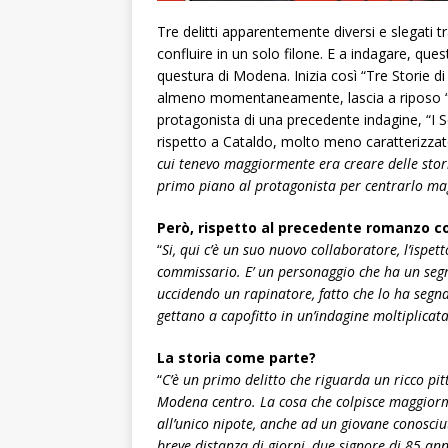
Tre delitti apparentemente diversi e slegati t
confluire in un solo filone. E a indagare, que
questura di Modena. Inizia così “Tre Storie d
almeno momentaneamente, lascia a riposo “I
protagonista di una precedente indagine, “I 
rispetto a Cataldo, molto meno caratterizzat
cui tenevo maggiormente era creare delle stori
primo piano al protagonista per centrarlo ma
Però, rispetto al precedente romanzo co
“
Si, qui c’è un suo nuovo collaboratore, l’ispet
commissario. E’ un personaggio che ha un segr
uccidendo un rapinatore, fatto che lo ha segnat
gettano a capofitto in un’indagine moltiplicata
La storia come parte?
“
C’è un primo delitto che riguarda un ricco pi
Modena centro. La cosa che colpisce maggiorment
all’unico nipote, anche ad un giovane conosci
breve distanza di giorni, due signore di 85 an