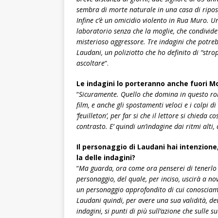
sembra di morte naturale in una casa di riposo,
Infine c’è un omicidio violento in Rua Muro. U
laboratorio senza che la moglie, che condivideva
misterioso aggressore. Tre indagini che potre
Laudani, un poliziotto che ho definito di “str
ascoltare
“.
Le indagini lo porteranno anche fuori M
“
Sicuramente. Quello che domina in questo rom
film, e anche gli spostamenti veloci e i colpi di
‘feuilleton’, per far si che il lettore si chieda
contrasto. E’ quindi un’indagine dai ritmi alti
Il personaggio di Laudani hai intenzione, 
la delle indagini?
“
Ma guarda, ora come ora penserei di tenerlo c
personaggio, del quale, per inciso, uscirà a
un personaggio approfondito di cui conosciamo i
Laudani quindi, per avere una sua validità, deve
indagini, si punti di più sull’azione che sulle s