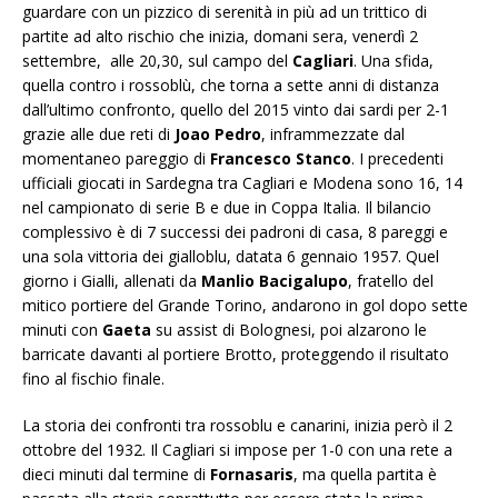
guardare con un pizzico di serenità in più ad un trittico di
partite ad alto rischio che inizia, domani sera, venerdì 2
settembre, alle 20,30, sul campo del
Cagliari
. Una sfida,
quella contro i rossoblù, che torna a sette anni di distanza
dall’ultimo confronto, quello del 2015 vinto dai sardi per 2-1
grazie alle due reti di
Joao Pedro
, inframmezzate dal
momentaneo pareggio di
Francesco Stanco
. I precedenti
ufficiali giocati in Sardegna tra Cagliari e Modena sono 16, 14
nel campionato di serie B e due in Coppa Italia. Il bilancio
complessivo è di 7 successi dei padroni di casa, 8 pareggi e
una sola vittoria dei gialloblu, datata 6 gennaio 1957. Quel
giorno i Gialli, allenati da
Manlio Bacigalupo
, fratello del
mitico portiere del Grande Torino, andarono in gol dopo sette
minuti con
Gaeta
su assist di Bolognesi, poi alzarono le
barricate davanti al portiere Brotto, proteggendo il risultato
fino al fischio finale.
La storia dei confronti tra rossoblu e canarini, inizia però il 2
ottobre del 1932. Il Cagliari si impose per 1-0 con una rete a
dieci minuti dal termine di
Fornasaris
, ma quella partita è