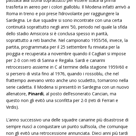
passata alla storia soprattutto per essere stata la prima
trasferta in aereo per i colori gialloblu. Il Modena infatti arrivò a
Roma in treno e poi prese l’idrovolante per raggiungere la
Sardegna. Le due squadre si sono incontrate con una certa
continuità soprattutto negli anni ’50, periodo nel quale la sfida
dello stadio Amsicora si è conclusa spesso in parità,
soprattutto a reti bianche. Nel campionato 1955/56, invece, la
partita, programmata per il 25 settembre fu rinviata per la
pioggia e recuperata a novembre quando il Cagliari si impose
per 2-0 con reti di Sanna e Regalia. Sardi e canarini
retrocessero assieme in C al termine della stagione 1959/60 e
si persero di vista fino al 1976, quando i rossoblu, che nel
frattempo avevano vinto anche uno scudetto, tornarono nella
serie cadetta. Il Modena si presentò in Sardegna con un nuovo
allenatore,
Pinardi
, al posto dell’esonerato Cancian, ma
questo non gli evitò una sconfitta per 2-0 (reti di Ferrari e
Virdis).
L’anno successivo una delle squadre canarine più disastrose di
sempre riuscì a conquistare un punto sull’isola, che comunque
non gli evitò una retrocessione annunciata. Dieci anni più tardi