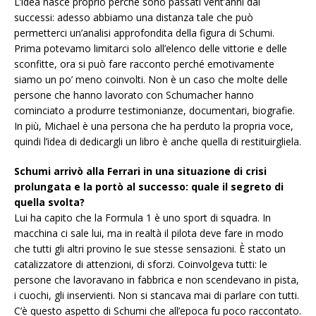
L’idea nasce proprio perché sono passati vent’anni dai
successi: adesso abbiamo una distanza tale che può
permetterci un’analisi approfondita della figura di Schumi.
Prima potevamo limitarci solo all’elenco delle vittorie e delle
sconfitte, ora si può fare racconto perché emotivamente
siamo un po’ meno coinvolti. Non è un caso che molte delle
persone che hanno lavorato con Schumacher hanno
cominciato a produrre testimonianze, documentari, biografie.
In più, Michael è una persona che ha perduto la propria voce,
quindi l’idea di dedicargli un libro è anche quella di restituirgliela.
Schumi arrivò alla Ferrari in una situazione di crisi
prolungata e la portò al successo: quale il segreto di
quella svolta?
Lui ha capito che la Formula 1 è uno sport di squadra. In
macchina ci sale lui, ma in realtà il pilota deve fare in modo
che tutti gli altri provino le sue stesse sensazioni. È stato un
catalizzatore di attenzioni, di sforzi. Coinvolgeva tutti: le
persone che lavoravano in fabbrica e non scendevano in pista,
i cuochi, gli inservienti. Non si stancava mai di parlare con tutti.
C’è questo aspetto di Schumi che all’epoca fu poco raccontato.