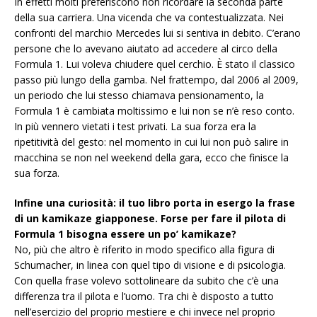
In effetti molti preferiscono non ricordare la seconda parte
della sua carriera. Una vicenda che va contestualizzata. Nei
confronti del marchio Mercedes lui si sentiva in debito. C’erano
persone che lo avevano aiutato ad accedere al circo della
Formula 1. Lui voleva chiudere quel cerchio. È stato il classico
passo più lungo della gamba. Nel frattempo, dal 2006 al 2009,
un periodo che lui stesso chiamava pensionamento, la
Formula 1 è cambiata moltissimo e lui non se n’è reso conto.
In più vennero vietati i test privati. La sua forza era la
ripetitività del gesto: nel momento in cui lui non può salire in
macchina se non nel weekend della gara, ecco che finisce la
sua forza.
Infine una curiosità: il tuo libro porta in esergo la frase
di un kamikaze giapponese. Forse per fare il pilota di
Formula 1 bisogna essere un po’ kamikaze?
No, più che altro è riferito in modo specifico alla figura di
Schumacher, in linea con quel tipo di visione e di psicologia.
Con quella frase volevo sottolineare da subito che c’è una
differenza tra il pilota e l’uomo. Tra chi è disposto a tutto
nell’esercizio del proprio mestiere e chi invece nel proprio