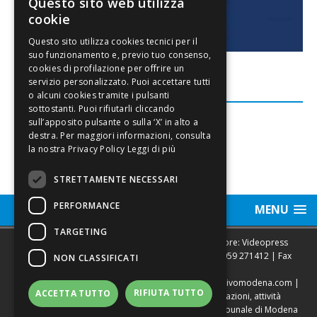
Questo sito web utilizza
cookie
FACEBOOK
Leggi di più
STRETTAMENTE NECESSARI
PERFORMANCE
MENU
TARGETING
Sede legale, Redazione, pubblicità e annunci Editore: Videopress
Modena S.r.l. via Emilia Est, 402/6 - Modena | Tel.
059 271412
| Fax
NON CLASSIFICATI
0593682441
Direttore Resp. Giovanni Botti | email:
redazione@vivomodena.com
|
RIFIUTA TUTTO
ACCETTA TUTTO
www.vivomodena.it
| Diffusione gratuita in abitazioni, attività
commerciali, edicole di Modena. Autorizzazione Tribunale di Modena